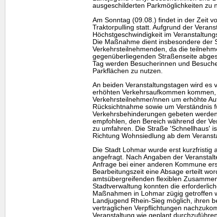
ausgeschilderten Parkmöglichkeiten zu 
Am Sonntag (09.08.) findet in der Zeit v
Traktorpulling statt. Aufgrund der Verans
Höchstgeschwindigkeit im Veranstaltung
Die Maßnahme dient insbesondere der Si
Verkehrsteilnehmenden, da die teilnehm
gegenüberliegenden Straßenseite abges
Tag werden Besucherinnen und Besucher
Parkflächen zu nutzen.
An beiden Veranstaltungstagen wird es v
erhöhten Verkehrsaufkommen kommen,
Verkehrsteilnehmer/nnen um erhöhte Au
Rücksichtnahme sowie um Verständnis f
Verkehrsbehinderungen gebeten werden.
empfohlen, den Bereich während der Ver
zu umfahren. Die Straße 'Schnellhaus' i
Richtung Wohnsiedlung ab dem Veransta
Die Stadt Lohmar wurde erst kurzfristig 
angefragt. Nach Angaben der Veranstal
Anfrage bei einer anderen Kommune er
Bearbeitungszeit eine Absage erteilt wo
amtsübergreifenden flexiblen Zusammena
Stadtverwaltung konnten die erforderli
Maßnahmen in Lohmar zügig getroffen w
Landjugend Rhein-Sieg möglich, ihren b
vertraglichen Verpflichtungen nachzukom
Veranstaltung wie geplant durchzuführen