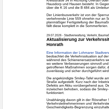
Kreisstraße 34 in Richtung Overath ode
Hausdorp und Hausen besteht. In Gegenri
über die K 16 und die B 484 als Umleit
Der Linienbusverkehr ist von der Sperrun
verkehrende Linie 559 ohnehin nur an Sc
planmäßiger Fertigstellung der Bauma
fällt diese komplett in die Sommerferien.
29.07.2026 - Stadtverwaltung, Verkehr, Baum
Aktualisierung zur Verkehrssit
Honrath
Eine Information der Lohmarer Stadtverw
beobachtet die Verkehrssituation auf de
während des Schienenersatzverkehrs wei
wo weitere Verbesserungen sinnvoll und 
getroffenen Maßnahmen sorgen dafür, d
zuverlässig und sicher durchgeführt wird
Die angekündigte Smiley-Tafel wurde am
Straße aufgestellt. Kurz nach der Inbetr
Defekts am Akku vorübergehend aus. De
inzwischen behoben, sodass die Smiley
funktioniert.
Unabhängig davon gilt in der Rösrather 
Verkehrsteilnehmerinnen und Verkehrste
Geschwindigkeits-Begrenzung einzuhal