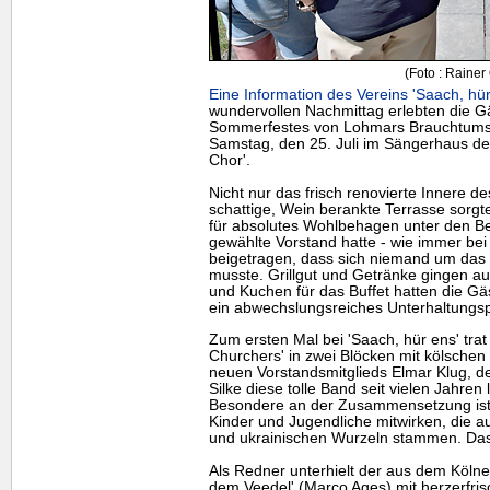
(Foto : Rainer 
Eine Information des Vereins 'Saach, hü
wundervollen Nachmittag erlebten die G
Sommerfestes von Lohmars Brauchtumsv
Samstag, den 25. Juli im Sängerhaus de
Chor'.
Nicht nur das frisch renovierte Innere d
schattige, Wein berankte Terrasse sorg
für absolutes Wohlbehagen unter den Be
gewählte Vorstand hatte - wie immer bei 
beigetragen, dass sich niemand um das
musste. Grillgut und Getränke gingen au
und Kuchen für das Buffet hatten die Gä
ein abwechslungsreiches Unterhaltung
Zum ersten Mal bei 'Saach, hür ens' trat
Churchers' in zwei Blöcken mit kölschen 
neuen Vorstandsmitglieds Elmar Klug, d
Silke diese tolle Band seit vielen Jahren 
Besondere an der Zusammensetzung ist,
Kinder und Jugendliche mitwirken, die a
und ukrainischen Wurzeln stammen. Das i
Als Redner unterhielt der aus dem Köln
dem Veedel' (Marco Ages) mit herzerfris