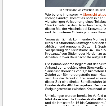
Die Kreisstraße 34 zwischen Hausen u
Wie bereits in unserer
Übersicht aktu
vorangekündigt, kommt es noch in den 
vierwöchigen Vollsperrung eines Teilabsc
Streckenteilen in den Bereichen Kern, H
dieses Mal der Abschnitt bei Kreuznaaf
und dem unteren Ortseingang von Hause
Voraussichtlich ab kommenden Montag (0
Kreis als Straßenbaulastträger hier den
abfräsen und erneuern. Bis zum 1. Sep
Vollsperrung der Kreisstraße 34. Um eine
Kreuznaaf von Süden oder Norden zu ge
Arbeiten in zwei Bauabschnitte aufgeteilt
Die Baumaßnahme beginnt auf der Seite
Anhand der angekündigten Streckenlän
Sanierungsbereichs von 1,2 Kilometern 
Zufahrt zur Bönnerbergstraße nach Naaf
sein. Für die derzeit in Kreuznaaf ansä
dieser Zeit eine direkte Behelfszufahrt
Bundesstraße 484 freigegeben. Der zwei
Steigungsstrecke zwischen Kreuznaaf u
Umleitungen wurden bereits im Vorfeld a
führt diese über die Bundesstraße 484 
und die Kreisstraße 16 bis Grünenborn /