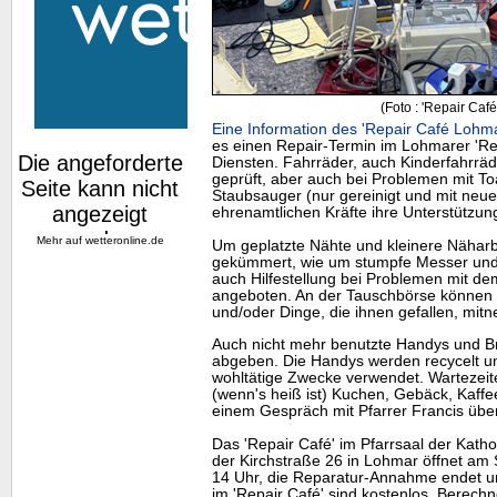
(Foto : 'Repair Caf
Eine Information des 'Repair Café Lohma
es einen Repair-Termin im Lohmarer 'Re
Diensten. Fahrräder, auch Kinderfahrrä
geprüft, aber auch bei Problemen mit To
Staubsauger (nur gereinigt und mit neuem
ehrenamtlichen Kräfte ihre Unterstützun
Mehr auf
wetteronline.de
Um geplatzte Nähte und kleinere Näharb
gekümmert, wie um stumpfe Messer un
auch Hilfestellung bei Problemen mit d
angeboten. An der Tauschbörse können 
und/oder Dinge, die ihnen gefallen, mit
Auch nicht mehr benutzte
Handys
und Br
abgeben. Die
Handys
werden recycelt un
wohltätige Zwecke verwendet. Wartezeit
(wenn's heiß ist) Kuchen, Gebäck, Kaffee
einem Gespräch mit Pfarrer Francis übe
Das 'Repair Café' im Pfarrsaal der Kat
der Kirchstraße 26 in Lohmar öffnet am 
14 Uhr, die Reparatur-Annahme endet u
im 'Repair Café' sind kostenlos. Berech