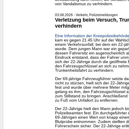
von Vandalismus zu verhindern.
03.08.2026 - Verkehr, Polizeimeldungen
Verletzung beim Versuch, Tru
verhindern
Eine Information der Kreispolizeibehörde
kam es gegen 21.45 Uhr auf der Wahlsc
einem Verkehrsunfall, bei dem ein 22-jäh
wurde. Dem jungen Mann war ein gepark
dessen Fahrersitz ein augenscheinlich a
Eindruck entstand, dass der Fahrer unmit
sich der 22-Jährige durch die geöffnete
den Fahrzeugschlüssel an sich zu nehm
Trunkenheitsfahrt zu verhindern.
Der 69-jährige Fahrzeugführer setzte d
nicht zu stürzen, hielt sich der 22-Jähri
fest und wurde über mehrere Meter mitge
gelang es ihm, den Fahrzeugschlüssel 
zum Stillstand zu bringen. Anschließend 
zu Fuß vom Unfallort zu entfernen.
Der 22-Jährige hielt den Mann jedoch bi
Polizeibeamten fest. Ein durchgeführter
69-Jährigen einen Wert von knapp einem
Blutprobe entnommen. Zudem stellten d
Führerschein sicher. Der 22-Jährige erlit