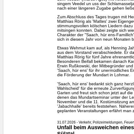
singem Veedel un uss der Schlamasseljas
nach einer längeren Zugabe gehen ließ
Zum Abschluss des Tages trugen mit Hen
Matthias Rörig als 'Mattes' zwei Eigeng
stimmungsvollen kölschen Liedern dazu b
mitsingen konnten. Dabei zeigte sich wi
Charakter der "Saach, hür ens-Famillich
sich in diesem Jahr von neun Monaten b
Etwas Wehmut kam auf, als Henning Jahn
aus dem Vorstand verabschiedete. Er d
Matthias Rörig für fünf Jahre ehrenamtlic
Besonderen Beifall bekamen danach Kass
Erwin Rußkowski, der Mitbegründer und 
'Saach, hür ens' für ihr unermüdliches 
die Förderung der Mundart in Lohmar.
'Saach, hür ens' bedankt sich ganz herz
Wahlscheid' für die erneute Zurverfügung
Garten und freut sich schon jetzt auf di
denen das Mundartseminar unter der Le
November und die 11. Kostümsitzung am
'Jabachhalle' bereits feststehen. Näher
geplanten Veranstaltungen erfährt man z
31.07.2026 - Verkehr, Polizeimeldungen, Feue
Unfall beim Ausweichen eine
Sülztal