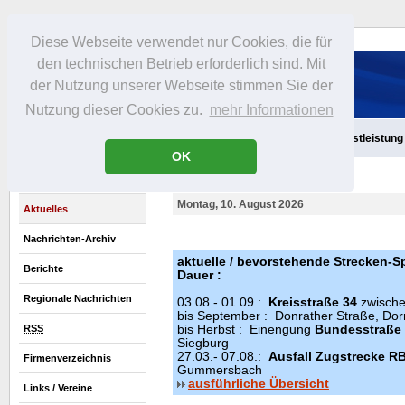
Diese Webseite verwendet nur Cookies, die für
den technischen Betrieb erforderlich sind. Mit
der Nutzung unserer Webseite stimmen Sie der
Nutzung dieser Cookies zu.
mehr Informationen
Aktuelles
Infos
Freizeit
Gastronomie
Handel
Dienstleistung
OK
Montag, 10. August 2026
Aktuelles
Nachrichten-Archiv
aktuelle / bevorstehende Strecken-S
Berichte
Dauer :
Regionale Nachrichten
03.08.- 01.09.:
Kreisstraße 34
zwische
bis September : Donrather Straße, Dor
RSS
bis Herbst : Einengung
Bundesstraße
Siegburg
27.03.- 07.08.:
Ausfall Zugstrecke R
Firmenverzeichnis
Gummersbach
ausführliche Übersicht
Links / Vereine