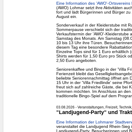
Eine Information des 'AWO'-Ortsvereins
(AWO) Lohmar setzt ihre Aktivitäten a
fort und lädt Bürgerinnen und Bürger z
August ein.
Sonderverkauf in der Kleiderstube mit R
Sommerpause verschiebt sich der traditi
Verkaufstermin der 'AWO'-Kleiderstube
Samstag des Monats. Am Samstag (08.08.
10 bis 13 Uhr ihre Türen. Besucherinne
diesem Tag eine besondere Rabattaktio
Einzelne Tops sind für 1 Euro erhältlich 
Shirts
werden für 1,50 Euro pro Stück od
2,50 Euro angeboten.
Seniorenkaffee und Bingo in der 'Villa F
Ferienzeit bleibt das Geselligkeitsange
beliebte Seniorennachmittag öffnet am 
15 Uhr in der 'Villa Friedlinde' seine Pf
freut sich auf zahlreiche Gäste, die bei
kommen möchten. Im Anschluss an den 
traditionelle Bingo-Spiel auf dem Progr
03.08.2026 - Veranstaltungen, Freizeit, Technik
"Landjugend-Party" und Trakt
Eine Information der Lohmarer Stadtverw
veranstaltet die Landjugend Rhein-Sieg in
Landjugend-Party. Besucherinnen und B