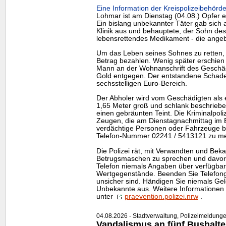
Eine Information der Kreispolizeibehörde
Lohmar ist am Dienstag (04.08.) Opfer 
Ein bislang unbekannter Täter gab sich 
Klinik aus und behauptete, der Sohn des
lebensrettendes Medikament - die angeb
Um das Leben seines Sohnes zu retten, 
Betrag bezahlen. Wenig später erschien
Mann an der Wohnanschrift des Geschä
Gold entgegen. Der entstandene Schaden
sechsstelligen Euro-Bereich.
Der Abholer wird vom Geschädigten als et
1,65 Meter groß und schlank beschriebe
einen gebräunten Teint. Die Kriminalpoli
Zeugen, die am Dienstagnachmittag im 
verdächtige Personen oder Fahrzeuge be
Telefon-Nummer 02241 / 5413121 zu me
Die Polizei rät, mit Verwandten und Beka
Betrugsmaschen zu sprechen und davor
Telefon niemals Angaben über verfügba
Wertgegenstände. Beenden Sie Telefonge
unsicher sind. Händigen Sie niemals Ge
Unbekannte aus. Weitere Informationen 
unter
praevention.polizei.nrw
.
04.08.2026 - Stadtverwaltung, Polizeimeldung
Vandalismus an fünf Bushalte