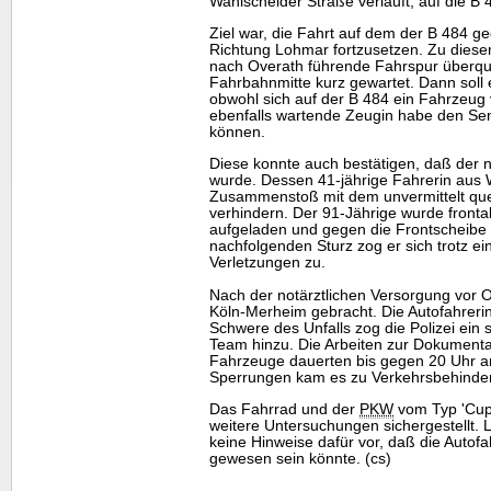
Wahlscheider Straße verläuft, auf die B
Ziel war, die Fahrt auf dem der B 484 
Richtung Lohmar fortzusetzen. Zu diesem
nach Overath führende Fahrspur überque
Fahrbahnmitte kurz gewartet. Dann soll 
obwohl sich auf der B 484 ein Fahrzeug
ebenfalls wartende Zeugin habe den Sen
können.
Diese konnte auch bestätigen, daß der
wurde. Dessen 41-jährige Fahrerin aus
Zusammenstoß mit dem unvermittelt qu
verhindern. Der 91-Jährige wurde fronta
aufgeladen und gegen die Frontscheibe
nachfolgenden Sturz zog er sich trotz 
Verletzungen zu.
Nach der notärztlichen Versorgung vor 
Köln-Merheim gebracht. Die Autofahrerin 
Schwere des Unfalls zog die Polizei ein 
Team
hinzu. Die Arbeiten zur Dokumenta
Fahrzeuge dauerten bis gegen 20 Uhr a
Sperrungen kam es zu Verkehrsbehinde
Das Fahrrad und der
PKW
vom Typ 'Cup
weitere Untersuchungen sichergestellt. L
keine Hinweise dafür vor, daß die Autofa
gewesen sein könnte. (cs)