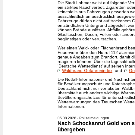
Die Stadt Lohmar weist auf folgende Verh
ein striktes Rauchverbot. Zigaretten od
keinesfalls aus Fahrzeugen geworfen we
ausschließlich an ausdrücklich ausgewies
Fahrzeuge dürfen nicht auf trockenem G
entzündlichen Untergrund abgestellt we
können Brände auslösen. Abfälle gehören 
Glasflaschen, Dosen, Folien oder ande
begünstigen oder verursachen.
Wer einen Wald- oder Flächenbrand bem
Feuerwehr über den Notruf 112 alarmiere
genaue Angaben zum Brandort, damit die
reagieren können. Über die tagesaktuell
'Deutsche Wetterdienst' auf seinen Inter
Waldbrand-Gefahrenindex
und
Gr
Die Notfall-Informations- und Nachrich
für Bevölkerungsschutz und Katastrophen
Deutschland nicht nur vor akuten Waldb
übermittelt auch andere wichtige Warn
Bevölkerungsschutzes für unterschiedli
Wetterwarnungen des 'Deutschen Wette
Informationen.
05.08.2026 - Polizeimeldungen
Nach Schockanruf Gold von s
übergeben