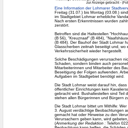
zur Anzeige gebracht - (Fo
Eine Information der Lohmarer Stadtverw
Freitag (31.07.) bis Montag (03.08.) sin
im Stadtgebiet Lohmar erhebliche Vand
Nach ersten Erkenntnissen wurden zahlr
zerstört.
Betroffen sind die Haltestellen "Hochha
(B 56), "Kreuznaaf" (B 484), "Naafshäus
(B 484). Der Bauhof der Stadt Lohmar h
Glasscherben zeitnah beseitigt und, wo e
Verkehrssicherheit wieder hergestellt.
Solche Beschädigungen verursachen nich
Schaden, sondern binden auch personell
Mitarbeiterinnen und Mitarbeiter des Ba
Beseitigung der Folgen aufwenden. Arbeit
Aufgaben im Stadtgebiet benötigt wird.
Die Stadt Lohmar weist darauf hin, dass
öffentlicher Einrichtungen kein Kavaliers
gebracht wird. Bushaltestellen sind Teil d
stehen allen Bürgerinnen und Bürgern z
Die Stadt Lohmar bittet um Mithilfe: Wer
3. August verdächtige Beobachtungen a
gemacht hat oder Hinweise zu den Veru
Verursachern geben kann, wird gebeten, 
(
Anmerkung der Redaktion :
Telefon 022
Beobachtung kann helfen, die Schäden a