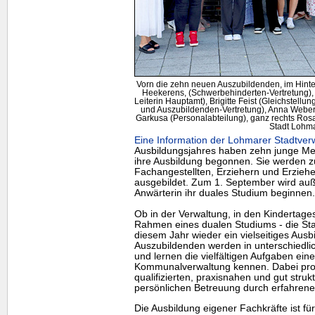
Vorn die zehn neuen Auszubildenden, im Hinter
Heekerens, (Schwerbehinderten-Vertretung), 
Leiterin Hauptamt), Brigitte Feist (Gleichstell
und Auszubildenden-Vertretung), Anna Weber 
Garkusa (Personalabteilung), ganz rechts Rosa 
Stadt Lohma
Eine Information der Lohmarer Stadtverw
Ausbildungsjahres haben zehn junge Me
ihre Ausbildung begonnen. Sie werden z
Fachangestellten, Erziehern und Erzieh
ausgebildet. Zum 1. September wird auß
Anwärterin ihr duales Studium beginnen.
Ob in der Verwaltung, in den Kindertage
Rahmen eines dualen Studiums - die Sta
diesem Jahr wieder ein vielseitiges Aus
Auszubildenden werden in unterschiedlic
und lernen die vielfältigen Aufgaben ei
Kommunalverwaltung kennen. Dabei profi
qualifizierten, praxisnahen und gut struk
persönlichen Betreuung durch erfahrene 
Die Ausbildung eigener Fachkräfte ist fü