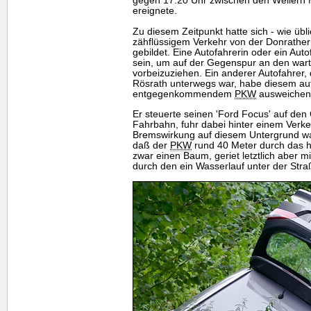
gegen 17.20 Uhr zwischen den Weilern
ereignete.
Zu diesem Zeitpunkt hatte sich - wie übli
zähflüssigem Verkehr von der Donrather 
gebildet. Eine Autofahrerin oder ein Aut
sein, um auf der Gegenspur an den wa
vorbeizuziehen. Ein anderer Autofahrer, 
Rösrath unterwegs war, habe diesem auf
entgegenkommendem
PKW
ausweichen
Er steuerte seinen 'Ford Focus' auf den
Fahrbahn, fuhr dabei hinter einem Verke
Bremswirkung auf diesem Untergrund wa
daß der
PKW
rund 40 Meter durch das ho
zwar einen Baum, geriet letztlich aber m
durch den ein Wasserlauf unter der Straß