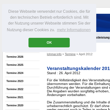
Diese Webseite verwendet nur Cookies, die für
den technischen Betrieb erforderlich sind. Mit
der Nutzung unserer Webseite stimmen Sie der
Nutzung dieser Cookies zu.
mehr Informationen
Aktuelles
Infos
Freizeit
Gastronomie
Handel
Dienstleistung
OK
lohmar.info
>
Termine
> April 2012
Termine 2026
Termine 2025
Veranstaltungskalender 20
Stand : 26. April 2012
Termine 2024
Für die Vollständigkeit des Veranstaltu
Termine 2023
übernommen werden. Für die Einhaltung
Durchführung der Veranstaltungen sind di
Termine 2022
Die Angaben wurden sorgfältig erhoben, 
Änderungen vorbehalten.
Termine 2021
Die Zusammenstellung und die Inhalte d
Termine 2020
urheberrechtlich geschützt. Er darf oh
weder gesamt noch in Teilen in ander