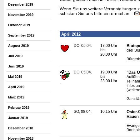
Dezember 2019
Wenn Sie uns weitere Veranstaltungen z
schicken Sie uns bitte ein e-mail an :
November 2019
Oktober 2019
April 2012
September 2019
DO, 05.04.
17.00 Uhr
Blutsp
August 2019
bis
des 'Bl
20.00 Uhr
Juli 2019
Bürgerh
Juni 2019
DO, 05.04.
19.00 Uhr
"Das O
bis
Aufführ
Mai 2019
23.00 Uhr
Teilnah
.
Infos u
April 2019
(weiter
März 2019
Gaststä
Februar 2019
SO, 08.04.
10.15 Uhr
Oster-
Rauen
Januar 2019
Evangel
Dezember 2018
Barthol
November 2018