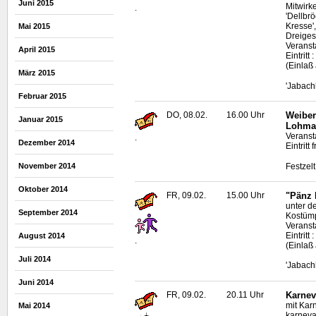
Juni 2015
Mitwirk
.
'Dellbr
Kresse'
Mai 2015
Dreiges
Veranst
April 2015
Eintrit
(Einlaß
März 2015
'Jabach
Februar 2015
DO, 08.02.
16.00 Uhr
Weiber
Januar 2015
Lohma
Veranst
.
Dezember 2014
Eintritt
Festzel
November 2014
Oktober 2014
FR, 09.02.
15.00 Uhr
"Pänz 
unter d
September 2014
Kostüm
Veranst
Eintrit
August 2014
.
(Einlaß
Juli 2014
'Jabach
Juni 2014
FR, 09.02.
20.11 Uhr
Karnev
mit Kar
Mai 2014
karneva