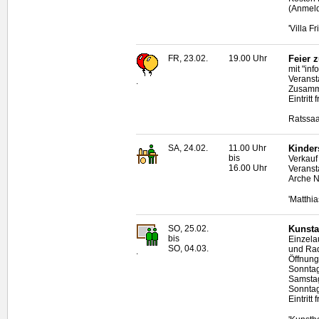
(Anmeld
'Villa F
FR, 23.02.
19.00 Uhr
Feier z
mit "in
Veranst
.
Zusamme
Eintritt f
Ratssaa
SA, 24.02.
11.00 Uhr
Kinder
bis
Verkauf
16.00 Uhr
Veranst
Arche N
'Matthi
SO, 25.02.
Kunsta
bis
Einzela
SO, 04.03.
und Radi
.
Öffnung
Sonntag
Samstag
Sonntag
Eintritt f