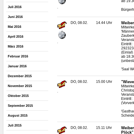
ab 19.3
Juli 2016
.
Bürgerh
Juni 2016
DO, 08.02.
14.44 Uhr
Weiber
Mai 2016
Mitwirk
'Männer
Zauberk
April 2016
Veranst
.
Eintritt
März 2016
292323
(Einlaß
ab 18.30
Februar 2016
(unbestä
Januar 2016
'Saal W
Dezember 2015
DO, 08.02.
15.00 Uhr
"Wieve
Mitwirk
November 2015
Christo
.
Veranst
Oktober 2015
Eintritt 
(Vorver
September 2015
'Gastha
Scheid
August 2015
Juli 2015
DO, 08.02.
15.11 Uhr
Weiber
Plöck"