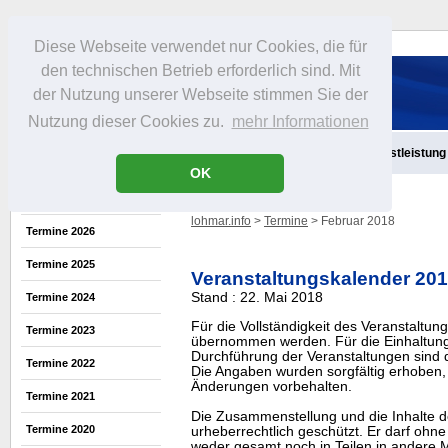
Diese Webseite verwendet nur Cookies, die für
den technischen Betrieb erforderlich sind. Mit
der Nutzung unserer Webseite stimmen Sie der
Nutzung dieser Cookies zu.
mehr Informationen
Aktuelles
Infos
Freizeit
Gastronomie
Handel
Dienstleistung
OK
lohmar.info
>
Termine
> Februar 2018
Termine 2026
Termine 2025
Veranstaltungskalender 20
Stand : 22. Mai 2018
Termine 2024
Für die Vollständigkeit des Veranstaltu
Termine 2023
übernommen werden. Für die Einhaltung
Durchführung der Veranstaltungen sind di
Termine 2022
Die Angaben wurden sorgfältig erhoben, 
Änderungen vorbehalten.
Termine 2021
Die Zusammenstellung und die Inhalte d
Termine 2020
urheberrechtlich geschützt. Er darf oh
weder gesamt noch in Teilen in ander