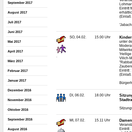
Veranst
September 2017
Lohma
Eintritt
erhältl
August 2017
(Einlaß
Juli 2017
'Jabach
Juni 2017
SO, 04.02.
15.00 Uhr
Kinder
unter d
Mai 2017
Moderat
Mitwirk
April 2017
'Hellig
.
Vilich-
März 2017
"Rabbat
Zaubere
Eintrit
Februar 2017
(Einlaß
Januar 2017
Bürgerh
Dezember 2016
DI, 06.02.
18.00 Uhr
Sitzun
Stadtr
November 2016
Sitzung
Oktober 2016
September 2016
MI, 07.02.
15.11 Uhr
Damens
Veranst
Eintritt
August 2016