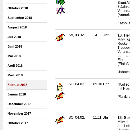
Bruni A
8 Jahre
Oktober 2018
Veranst
(Anmeld
.
September 2018
Katholi
August 2018
SA, 03.02.
14.11 Uhr
13. He
Juli 2018
Mitwirk
Rocker',
.
Juni 2018
Trepper
Veranst
Lohma
Mai 2018
Eintrit
(Einlaß
April 2018
'Jabach
März 2018
SO, 04.02.
09.30 Uhr
"Kölsc
Februar 2018
mit Pfar
Januar 2018
Pfarrkir
.
Dezember 2017
November 2017
SO, 04.02.
11.11 Uhr
13. Se
Mitwirk
Oktober 2017
das Loh
.