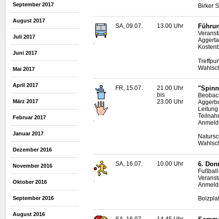
September 2017
Birker 
August 2017
SA, 09.07.
13.00 Uhr
Führun
Veranst
Juli 2017
Aggerta
.
Kostenb
Juni 2017
Treffpu
Wahlsc
Mai 2017
April 2017
FR, 15.07.
21.00 Uhr
"Spinn
bis
Beobac
März 2017
23.00 Uhr
Aggerb
Leitung
Teilnah
Februar 2017
.
Anmeldu
Januar 2017
Natursc
Wahlsc
Dezember 2016
SA, 16.07.
10.00 Uhr
6. Don
November 2016
Fußball
Veranst
.
Oktober 2016
Anmeldu
September 2016
Bolzpla
August 2016
SA, 16.07.
14.45 Uhr