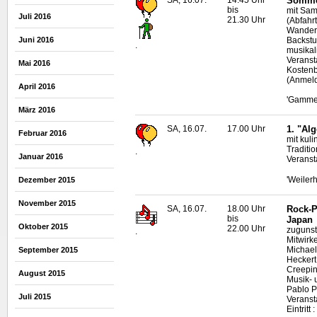
Sommer
bis
mit Sam
Juli 2016
21.30 Uhr
(Abfahr
Wanderu
Backstu
Juni 2016
.
musikal
Veransta
Mai 2016
Kostenb
(Anmeld
April 2016
'Gamme
März 2016
SA, 16.07.
17.00 Uhr
1. "Al
Februar 2016
mit kul
Traditi
.
Januar 2016
Veranst
'Weilerh
Dezember 2015
November 2015
SA, 16.07.
18.00 Uhr
Rock-P
bis
Japan
Oktober 2015
22.00 Uhr
zugunst
.
Mitwirk
Michael
September 2015
Heckert,
Creepin
August 2015
Musik- 
Pablo P
Juli 2015
Veranst
Eintrit