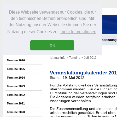
Diese Webseite verwendet nur Cookies, die für
den technischen Betrieb erforderlich sind. Mit
der Nutzung unserer Webseite stimmen Sie der
Nutzung dieser Cookies zu.
mehr Informationen
Aktuelles
Infos
Freizeit
Gastronomie
Handel
Dienstleistung
OK
lohmar.info
>
Termine
> Juli 2011
Termine 2026
Termine 2025
Veranstaltungskalender 20
Stand : 19. Mai 2012
Termine 2024
Für die Vollständigkeit des Veranstaltu
Termine 2023
übernommen werden. Für die Einhaltung
Durchführung der Veranstaltungen sind di
Termine 2022
Die Angaben wurden sorgfältig erhoben, 
Änderungen vorbehalten.
Termine 2021
Die Zusammenstellung und die Inhalte d
Termine 2020
urheberrechtlich geschützt. Er darf oh
weder gesamt noch in Teilen in ander