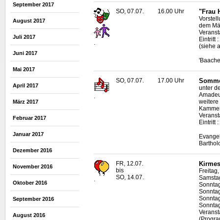
September 2017
SO, 07.07.
16.00 Uhr
"Frau 
Vorstel
August 2017
dem Mä
Veranst
Juli 2017
Eintritt
.
(siehe 
Juni 2017
'Baache
Mai 2017
SO, 07.07.
17.00 Uhr
Sommer
April 2017
unter d
Amadeu
.
weitere
März 2017
Kammerm
Veranst
Februar 2017
Eintritt 
Januar 2017
Evangel
Barthol
Dezember 2016
FR, 12.07.
Kirmes
November 2016
bis
Freitag
SO, 14.07.
Samstag
.
Oktober 2016
Sonntag
Sonntag
Sonntag
September 2016
Sonntag
Veransta
August 2016
(Progra