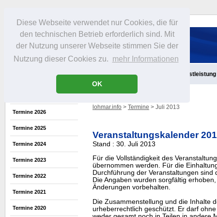
Diese Webseite verwendet nur Cookies, die für
den technischen Betrieb erforderlich sind. Mit
der Nutzung unserer Webseite stimmen Sie der
Nutzung dieser Cookies zu.
mehr Informationen
Aktuelles
Infos
Freizeit
Gastronomie
Handel
Dienstleistung
OK
lohmar.info
>
Termine
> Juli 2013
Termine 2026
Termine 2025
Veranstaltungskalender 20
Stand : 30. Juli 2013
Termine 2024
Für die Vollständigkeit des Veranstaltu
Termine 2023
übernommen werden. Für die Einhaltung
Durchführung der Veranstaltungen sind di
Termine 2022
Die Angaben wurden sorgfältig erhoben, 
Änderungen vorbehalten.
Termine 2021
Die Zusammenstellung und die Inhalte d
Termine 2020
urheberrechtlich geschützt. Er darf oh
weder gesamt noch in Teilen in ander