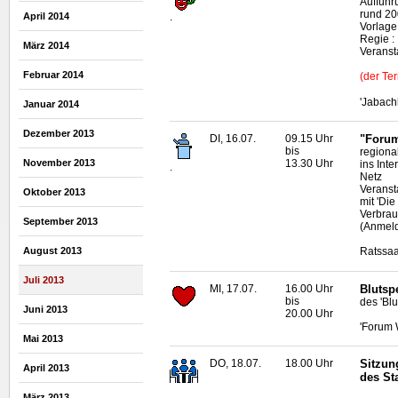
Aufführ
rund 20
April 2014
.
Vorlage
Regie :
März 2014
Veransta
Februar 2014
(der Te
'Jabach
Januar 2014
Dezember 2013
DI, 16.07.
09.15 Uhr
"Forum 
bis
regiona
13.30 Uhr
November 2013
ins Inte
.
Netz
Veranst
Oktober 2013
mit 'Die
Verbrau
September 2013
(Anmeld
August 2013
Ratssaa
Juli 2013
MI, 17.07.
16.00 Uhr
Blutsp
bis
des 'Bl
Juni 2013
20.00 Uhr
'Forum 
Mai 2013
DO, 18.07.
18.00 Uhr
Sitzun
April 2013
des St
März 2013