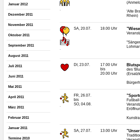
(Anmeld
Januar 2012
.
'Alte B
Dezember 2011
Rhein)
November 2011
SA, 20.07.
18.00 Uhr
"Wiese
Veranst
Oktober 2011
"Sänger
September 2011
Lohmar
.
August 2011
DI, 23.07.
17.00 Uhr
Blutsp
Juli 2011
bis
des 'Bl
20.00 Uhr
(Ersatzt
Juni 2011
Bürgerh
Mai 2011
FR, 26.07.
"Sport
April 2011
bis
Fußball
SO, 04.08.
Veranst
.
März 2011
Eröffnu
Kunstra
Februar 2011
Januar 2011
SA, 27.07.
13.00 Uhr
"Unser 
Traditio
Termine 2010
Veranst