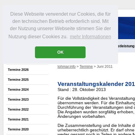
Diese Webseite verwendet nur Cookies, die für
den technischen Betrieb erforderlich sind. Mit
der Nutzung unserer Webseite stimmen Sie der
Nutzung dieser Cookies zu.
mehr Informationen
Aktuelles
Infos
Freizeit
Gastronomie
Handel
Dienstleistung
OK
lohmar.info
>
Termine
> Juni 2011
Termine 2026
Termine 2025
Veranstaltungskalender 20
Stand : 28. Oktober 2013
Termine 2024
Für die Vollständigkeit des Veranstaltu
Termine 2023
übernommen werden. Für die Einhaltung
Durchführung der Veranstaltungen sind di
Termine 2022
Die Angaben wurden sorgfältig erhoben, 
Änderungen vorbehalten.
Termine 2021
Die Zusammenstellung und die Inhalte d
Termine 2020
urheberrechtlich geschützt. Er darf oh
weder gesamt noch in Teilen in ander