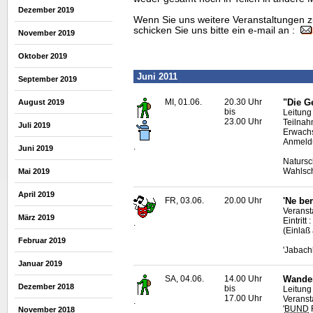
Dezember 2019
Wenn Sie uns weitere Veranstaltungen z
schicken Sie uns bitte ein e-mail an :
November 2019
Oktober 2019
Juni 2011
September 2019
MI, 01.06.
20.30 Uhr
"Die G
August 2019
bis
Leitung
23.00 Uhr
Teilnah
Juli 2019
Erwach
Anmeldu
.
Juni 2019
Natursc
Wahlsc
Mai 2019
April 2019
FR, 03.06.
20.00 Uhr
'Ne be
Veranst
März 2019
Eintrit
.
(Einlaß
Februar 2019
'Jabach
Januar 2019
SA, 04.06.
14.00 Uhr
Wander
Dezember 2018
bis
Leitung 
17.00 Uhr
Veransta
.
'
BUND
R
November 2018