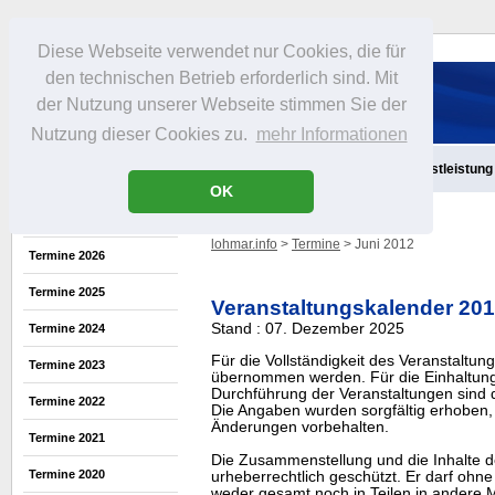
Diese Webseite verwendet nur Cookies, die für
den technischen Betrieb erforderlich sind. Mit
der Nutzung unserer Webseite stimmen Sie der
Nutzung dieser Cookies zu.
mehr Informationen
Aktuelles
Infos
Freizeit
Gastronomie
Handel
Dienstleistung
OK
lohmar.info
>
Termine
> Juni 2012
Termine 2026
Termine 2025
Veranstaltungskalender 20
Stand : 07. Dezember 2025
Termine 2024
Für die Vollständigkeit des Veranstaltu
Termine 2023
übernommen werden. Für die Einhaltung
Durchführung der Veranstaltungen sind di
Termine 2022
Die Angaben wurden sorgfältig erhoben, 
Änderungen vorbehalten.
Termine 2021
Die Zusammenstellung und die Inhalte d
Termine 2020
urheberrechtlich geschützt. Er darf oh
weder gesamt noch in Teilen in ander