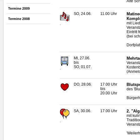
Alte Sc
Termine 2009
SO, 24.06.
11.00 Uhr
Matine
Komple
Termine 2008
mit Lie
.
Veranst
Eintritt f
(bei sc
Dorfpla
MI, 27.06.
Mehrta
bis
Veransta
SO, 01.07.
Kostenb
.
(Anmeld
DO, 28.06.
17.00 Uhr
Blutsp
bis
des 'Bl
20.00 Uhr
Bürgerh
SA, 30.06.
17.00 Uhr
2. "Al
mit kul
Traditi
.
Veranst
'Weilerh