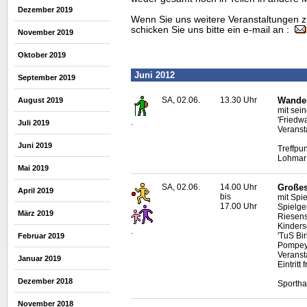
Dezember 2019
Wenn Sie uns weitere Veranstaltungen z
schicken Sie uns bitte ein e-mail an :
November 2019
Oktober 2019
Juni 2012
September 2019
SA, 02.06.
13.30 Uhr
Wander
August 2019
mit sei
'Friedw
.
Juli 2019
Veranst
Juni 2019
Treffpun
Lohmar
Mai 2019
SA, 02.06.
14.00 Uhr
Großes
April 2019
bis
mit Spi
17.00 Uhr
Spielge
März 2019
Riesens
Kinders
.
'TuS Bi
Februar 2019
Pompey
Veranst
Januar 2019
Eintritt f
Dezember 2018
Sportha
November 2018