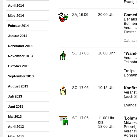
Evangel
April 2014
SA, 16.06.
20.00 Uhr
Comed
März 2014
Der au
Bühnen
.
Februar 2014
Veranst
Eintritt
Januar 2014
'Jabach
Dezember 2013
SO, 17.06.
10.00 Uhr
"Wande
November 2013
Veranst
Teilnah
.
Oktober 2013
Treffpu
Donrat
September 2013
August 2013
SO, 17.06.
10.15 Uhr
Konfir
Veranst
Juli 2013
(auch S
Evangel
Juni 2013
Mai 2013
SO, 17.06.
11.00 Uhr
'LohmA
bis
Mitwirk
18.00 Uhr
Bessel,
April 2013
.
Veranst
Adresse
März 2013