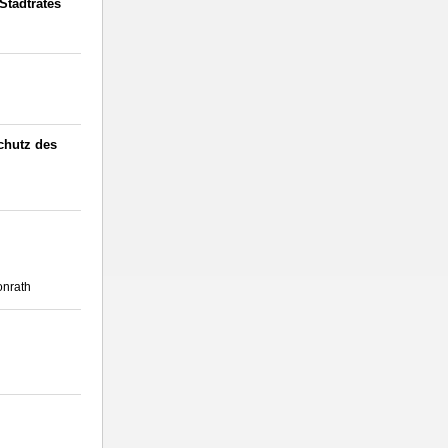
Stadtrates
chutz des
onrath