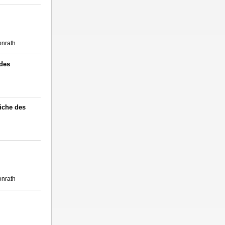
onrath
des
iche des
onrath