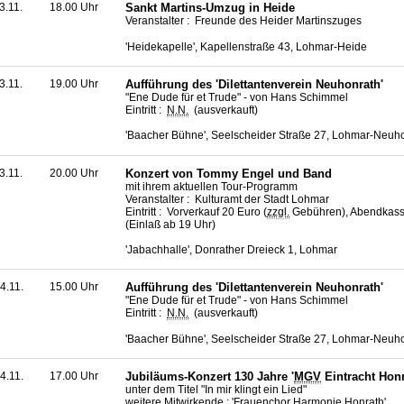
3.11.
18.00 Uhr
Sankt Martins-Umzug in Heide
Veranstalter : Freunde des Heider Martinszuges
'Heidekapelle', Kapellenstraße 43, Lohmar-Heide
3.11.
19.00 Uhr
Aufführung des 'Dilettantenverein Neuhonrath'
"Ene Dude für et Trude" - von Hans Schimmel
Eintritt :
N.N.
(ausverkauft)
'Baacher Bühne', Seelscheider Straße 27, Lohmar-Neuh
3.11.
20.00 Uhr
Konzert von Tommy Engel und Band
mit ihrem aktuellen Tour-Programm
Veranstalter : Kulturamt der Stadt Lohmar
Eintritt : Vorverkauf 20 Euro (
zzgl.
Gebühren), Abendkass
(Einlaß ab 19 Uhr)
'Jabachhalle', Donrather Dreieck 1, Lohmar
4.11.
15.00 Uhr
Aufführung des 'Dilettantenverein Neuhonrath'
"Ene Dude für et Trude" - von Hans Schimmel
Eintritt :
N.N.
(ausverkauft)
'Baacher Bühne', Seelscheider Straße 27, Lohmar-Neuh
4.11.
17.00 Uhr
Jubiläums-Konzert 130 Jahre '
MGV
Eintracht Honr
unter dem Titel "In mir klingt ein Lied"
weitere Mitwirkende : 'Frauenchor Harmonie Honrath',