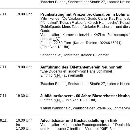
'Baacher Bühne', Seelscheider Straße 27, Lohmar-Neuh
7.11.
19.00 Uhr
Prunksitzung mit Prinzenproklamation in Lohmar
Mitwirkende : 'De Vajabunde', Guido Cantz, Kay Kramost
Pfundskerl', 'Kölsch Fraktion', 'Kölsch Hännesche', 'Kölsc
'Schloßgarde Mons Tabor', 'Unkeler Ratsherren' und die
Garde
Veranstalter : 'Karnevalistenzirkel KAZI mit Funkencorps
Lohmar
e.V.
'
Eintritt : 22,50 Euro (Karten-Telefon : 02246 / 5011)
(Einlaß ab 18 Uhr)
'Jabachhalle', Donrather Dreieck 1, Lohmar
7.11.
19.00 Uhr
Aufführung des 'Dilettantenverein Neuhonrath'
"Ene Dude für et Trude" - von Hans Schimmel
Eintritt :
N.N.
(ausverkauft)
'Baacher Bühne', Seelscheider Straße 27, Lohmar-Neuh
7.11.
19.30 Uhr
Jubiläumskonzert - 60 Jahre Blasorchester Neuho
Eintritt :
N.N.
(Einlaß ab 18.30 Uhr)
'Forum Wahlscheid', Wahlscheider Straße 56, Lohmar-W
8.11.
10.30 Uhr
Adventsbasar und Buchausstellung in Birk
bis
Veranstalter : 'Katholische Frauengemeinschaft Deutschla
17.00 Uhr
und Katholische Öffentliche Bücherei (KöB) Birk