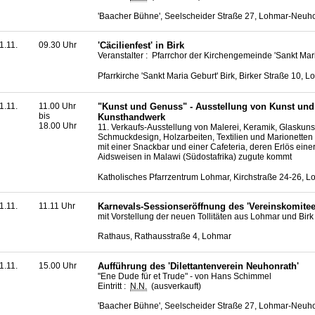
'Baacher Bühne', Seelscheider Straße 27, Lohmar-Neuh
1.11.
09.30 Uhr
'Cäcilienfest' in Birk
Veranstalter : Pfarrchor der Kirchengemeinde 'Sankt Mari
Pfarrkirche 'Sankt Maria Geburt' Birk, Birker Straße 10, L
1.11.
11.00 Uhr
"Kunst und Genuss" - Ausstellung von Kunst und
bis
Kunsthandwerk
18.00 Uhr
11. Verkaufs-Ausstellung von Malerei, Keramik, Glaskuns
Schmuckdesign, Holzarbeiten, Textilien und Marionetten
mit einer Snackbar und einer Cafeteria, deren Erlös einer
Aidsweisen in Malawi (Südostafrika) zugute kommt
Katholisches Pfarrzentrum Lohmar, Kirchstraße 24-26, 
1.11.
11.11 Uhr
Karnevals-Sessionseröffnung des 'Vereinskomite
mit Vorstellung der neuen Tollitäten aus Lohmar und Birk
Rathaus, Rathausstraße 4, Lohmar
1.11.
15.00 Uhr
Aufführung des 'Dilettantenverein Neuhonrath'
"Ene Dude für et Trude" - von Hans Schimmel
Eintritt :
N.N.
(ausverkauft)
'Baacher Bühne', Seelscheider Straße 27, Lohmar-Neuh