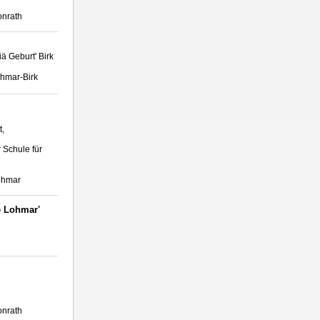
onrath
ä Geburt' Birk
ohmar-Birk
t,
 Schule für
Lohmar
e Lohmar'
onrath