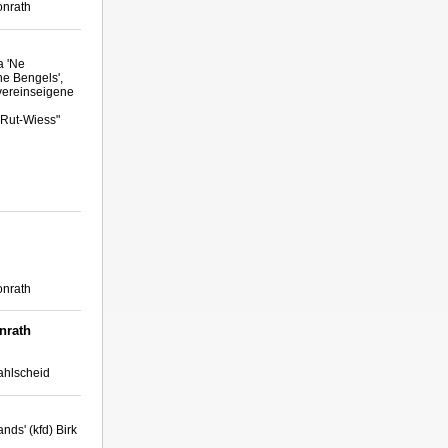
onrath
a 'Ne
he Bengels',
 vereinseigene
 "Rut-Wiess"
onrath
nrath
ahlscheid
nds' (kfd) Birk