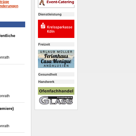
träge
nderungen
Dienstleistung
fentliche
Freizeit
onrath
Gesundheit
Handwerk
onrath
remiere)
onrath