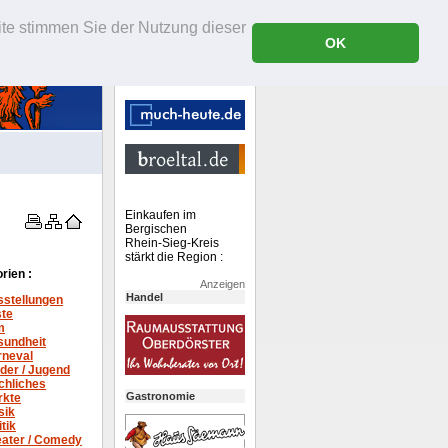
ite stimmen Sie der Nutzung dieser
OK
Einkaufen im
Bergischen
Rhein-Sieg-Kreis
stärkt die Region :
rien :
Anzeigen
Handel
stellungen
ste
m
sundheit
rneval
der / Jugend
chliches
Gastronomie
rkte
sik
itik
ater /
Comedy