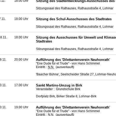
6.11.
18.00 Uhr
Sitzung des Stadtentwicklungs-Ausschusses des 
Sitzungssaal des Rathauses, Rathausstraße 4, Lohmar
7.11.
18.00 Uhr
Sitzung des Schul-Ausschusses des Stadtrates
Sitzungssaal des Rathauses, Rathausstraße 4, Lohmar
8.11.
18.00 Uhr
Sitzung des Ausschusses für Umwelt und Klimas
Stadtrates
Sitzungssaal des Rathauses, Rathausstraße 4, Lohmar
9.11.
20.00 Uhr
Aufführung des 'Dilettantenverein Neuhonrath'
"Ene Dude für et Trude" - von Hans Schimmel
Eintritt :
N.N.
(ausverkauft)
'Baacher Bühne', Seelscheider Straße 27, Lohmar-Neuh
0.11.
17.00 Uhr
Sankt Martins-Umzug in Birk
Veranstalter : Grundschule Birk
Dorfplatz Birk, Birker Straße 8, Lohmar-Birk
0.11.
19.00 Uhr
Aufführung des 'Dilettantenverein Neuhonrath'
"Ene Dude für et Trude" - von Hans Schimmel
Eintritt :
N.N.
(ausverkauft)