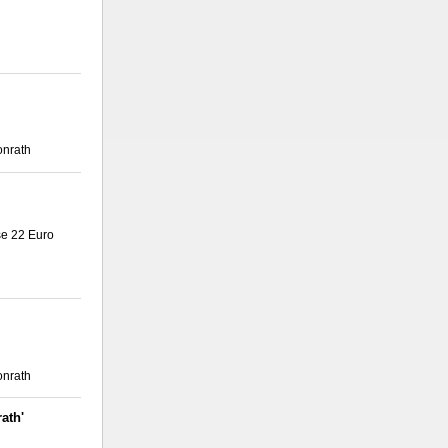
onrath
e 22 Euro
onrath
ath'