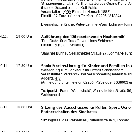
'Singgemeinschaft Birk', 'Thomas Zerbes Quartett' und Vo
(Piano), Gesamtleitung : Rolf Pohle
Veranstalter : '
MGV
Eintracht Honrath 1882'
Eintritt : 12 Euro (Karten-Telefon : 02206 / 81834)
Evangelische Kirche, Peter-Lemmer-Weg, Lohmar-Honra
4.11.
19.00 Uhr
Aufführung des 'Dilettantenverein Neuhonrath'
"Ene Dude für et Trude" - von Hans Schimmel
Eintritt :
N.N.
(ausverkauft)
'Baacher Bühne', Seelscheider Straße 27, Lohmar-Neuh
5.11.
17.30 Uhr
Sankt Martins-Umzug für Kinder und Familien in
Wanderung zum Backhaus im Ortsteil Schönenberg
Veranstalter : Verkehrs- und Verschönerungsverein Wahl
Aggertal
e.V.
(Anmeldung unter Telefon 02206 / 4259 oder 8638003 erf
Treffpunkt : 'Forum Wahlscheid', Wahlscheider Straße 56
Wahlscheid
5.11.
18.00 Uhr
Sitzung des Ausschusses für Kultur, Sport, Gene
Partnerschaften des Stadtrates
Sitzungssaal des Rathauses, Rathausstraße 4, Lohmar