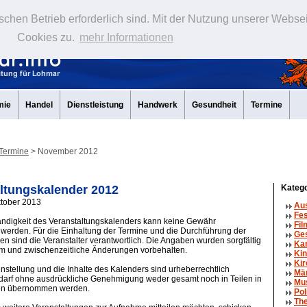
schen Betrieb erforderlich sind. Mit der Nutzung unserer Webse
Cookies zu.
mehr Informationen
mie
Handel
Dienstleistung
Handwerk
Gesundheit
Termine
Termine
> November 2012
ltungskalender 2012
Katego
ktober 2013
Aus
Fe
tändigkeit des Veranstaltungskalenders kann keine Gewähr
Fil
erden. Für die Einhaltung der Termine und die Durchführung der
Ge
en sind die Veranstalter verantwortlich. Die Angaben wurden sorgfältig
Ka
um und zwischenzeitliche Änderungen vorbehalten.
Kin
Kir
tellung und die Inhalte des Kalenders sind urheberrechtlich
Mä
 darf ohne ausdrückliche Genehmigung weder gesamt noch in Teilen in
Mu
en übernommen werden.
Pol
The