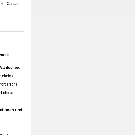
lker Caspari
th
onrath
 Wahlscheid
scheid /
orderlich)
, Lohmar-
rationen und