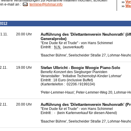
weitere Veranstaltungen zur Aufnahme mitteilen möchten, schicken
Vor
ein e-mail an :
termine@lohmar.info
Wa
2012
1.11.
20.00 Uhr
Aufführung des 'Dilettantenverein Neuhonrath' (öf
Generalprobe)
"Ene Dude für et Trude" - von Hans Schimmel
Eintritt :
N.N.
(ausverkauft)
'Baacher Bühne', Seelscheider Straße 27, Lohmar-Neuh
2.11.
19.00 Uhr
Stefan Ulbricht - Boogie Woogie Piano-Solo
Benefiz-Konzert des Siegburger Pianisten
Veranstalter : 'Initiative Tschernobyl-Kinder Lohmar'
Eintritt : 18 Euro (inclusive Buffet)
(Kartentelefon : 02206 / 9199104)
'Peter-Lemmer-Haus', Peter-Lemmer-Weg 20, Lohmar-H
2.11.
20.00 Uhr
Aufführung des 'Dilettantenverein Neuhonrath' (P
"Ene Dude für et Trude" - von Hans Schimmel
Eintritt : - (kein Kartenverkauf für diesen Abend)
'Baacher Bühne', Seelscheider Straße 27, Lohmar-Neuh