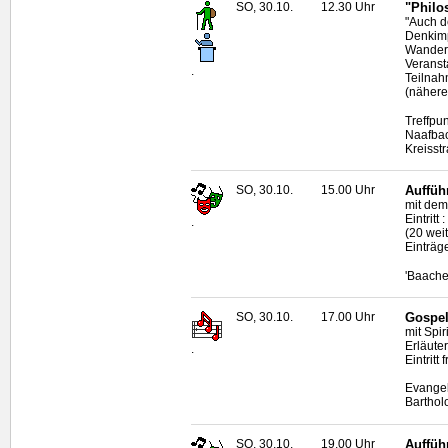
SO, 30.10.
12.30 Uhr
"Philo
"Auch d
Denkimp
Wanderf
Veransta
.
Teilnah
(nähere
Treffpu
Naafbac
Kreisst
SO, 30.10.
15.00 Uhr
Auffüh
mit dem
Eintritt
.
(20 wei
Einträg
'Baache
SO, 30.10.
17.00 Uhr
Gospel
mit Spi
Erläute
.
Eintritt f
Evangel
Barthol
SO, 30.10.
19.00 Uhr
Auffüh