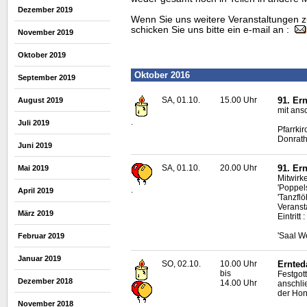
Dezember 2019
Wenn Sie uns weitere Veranstaltungen z
schicken Sie uns bitte ein e-mail an :
November 2019
Oktober 2019
Oktober 2016
September 2019
SA, 01.10.
15.00 Uhr
91. Er
August 2019
mit ans
.
Juli 2019
Pfarrki
Donrat
Juni 2019
SA, 01.10.
20.00 Uhr
91. Er
Mai 2019
Mitwirk
'Poppel
.
April 2019
'Tanzfl
Veranst
März 2019
Eintritt
'Saal W
Februar 2019
Januar 2019
SO, 02.10.
10.00 Uhr
Ernted
bis
Festgot
Dezember 2018
14.00 Uhr
anschli
der Hon
November 2018