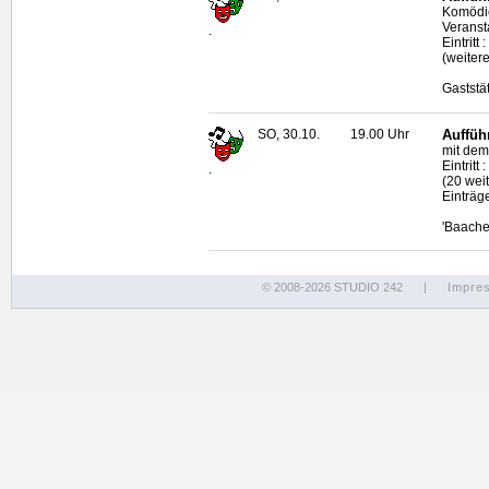
Komödie
Veranst
.
Eintritt
(weiter
Gaststä
SO, 30.10.
19.00 Uhr
Auffüh
mit dem
Eintritt
.
(20 wei
Einträg
'Baache
© 2008-2026 STUDIO 242
|
Impre