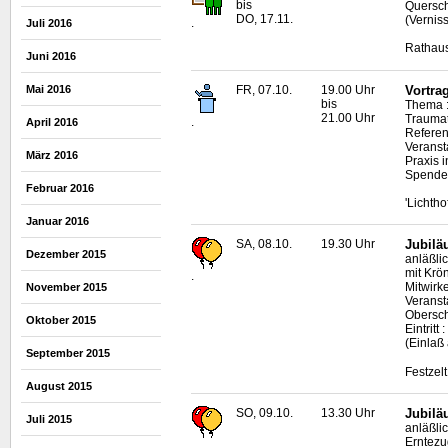
bis
Quersch
DO, 17.11.
(Vernis
.
Juli 2016
Rathaus
Juni 2016
FR, 07.10.
19.00 Uhr
Vortra
Mai 2016
bis
Thema 
21.00 Uhr
Trauma
.
April 2016
Referent
Veransta
März 2016
Praxis i
Spende
Februar 2016
'Lichth
Januar 2016
SA, 08.10.
19.30 Uhr
Jubilä
Dezember 2015
anläßli
mit Krö
.
Mitwirke
November 2015
Veranst
Obersc
Oktober 2015
Eintritt
(Einlaß
September 2015
Festzel
August 2015
SO, 09.10.
13.30 Uhr
Jubilä
Juli 2015
anläßli
Erntezu
.