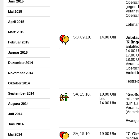
Juni 2015
Obersch
gegen 1
Veranst
Mai 2015
Obersc
April 2015
Lohmar-
März 2015
SO, 09.10.
14.00 Uhr
Jubilä
'Klüng
Februar 2015
anläßli
.
14.00 U
Januar 2015
17.00 U
18.00 U
Dezember 2014
Veranst
Obersc
Eintritt f
November 2014
Festzel
Oktober 2014
September 2014
SA, 15.10.
10.00 Uhr
"Große
bis
mit eine
14.00 Uhr
(Einlaß
August 2014
Veranst
(Anmeld
Juli 2014
Evangel
Juni 2014
SA, 15.10.
19.00 Uhr
"7. Ok
Mai 2014
mit den 