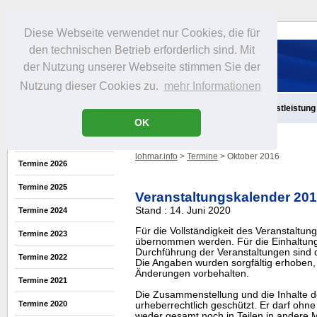
Diese Webseite verwendet nur Cookies, die für
den technischen Betrieb erforderlich sind. Mit
der Nutzung unserer Webseite stimmen Sie der
Nutzung dieser Cookies zu.
mehr Informationen
Aktuelles
Infos
Freizeit
Gastronomie
Handel
Dienstleistung
OK
lohmar.info
>
Termine
> Oktober 2016
Termine 2026
Termine 2025
Veranstaltungskalender 20
Stand : 14. Juni 2020
Termine 2024
Für die Vollständigkeit des Veranstaltu
Termine 2023
übernommen werden. Für die Einhaltung
Durchführung der Veranstaltungen sind di
Termine 2022
Die Angaben wurden sorgfältig erhoben, 
Änderungen vorbehalten.
Termine 2021
Die Zusammenstellung und die Inhalte d
Termine 2020
urheberrechtlich geschützt. Er darf oh
weder gesamt noch in Teilen in ander