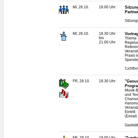
MI, 26.10.
18.00 Uhr
Sitzun
Partne
Sitzung
MI, 26.10.
18.30 Uhr
Vortra
bis
Thema :
21.00 Uhr
Regelu
.
Referen
Veransta
Praxis i
Spende
'Lichth
FR, 28.10.
18.30 Uhr
"Genus
Progr
Musik-B
und Tex
Chanso
.
Hansmar
Veranst
Eintrit
(Einlaß
Gaststä
FR, 28.10.
19.00 Uhr
'Zumba