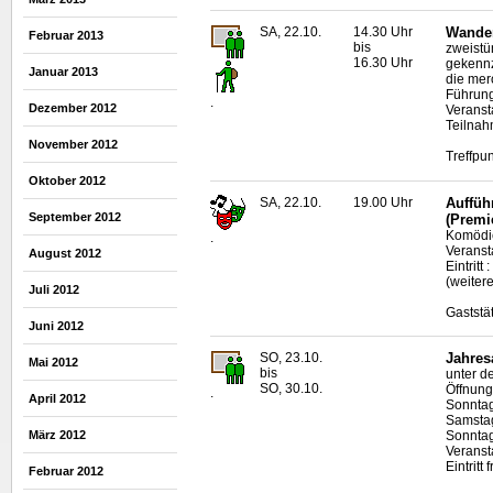
SA, 22.10.
14.30 Uhr
Wander
Februar 2013
bis
zweistü
16.30 Uhr
gekennz
Januar 2013
die mer
Führun
.
Dezember 2012
Veranst
Teilnah
November 2012
Treffpu
Oktober 2012
SA, 22.10.
19.00 Uhr
Auffüh
September 2012
(Premi
Komödie
.
Veranst
August 2012
Eintritt
(weiter
Juli 2012
Gaststä
Juni 2012
SO, 23.10.
Jahres
Mai 2012
bis
unter d
SO, 30.10.
Öffnung
.
April 2012
Sonntag
Samstag
März 2012
Sonntag
Veranst
Eintritt f
Februar 2012