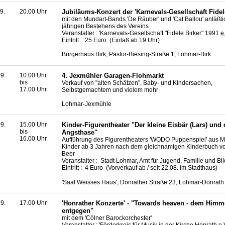
9.
20.00 Uhr
Jubiläums-Konzert der 'Karnevals-Gesellschaft Fidele
mit den Mundart-Bands 'De Räuber' und 'Cat Ballou' anläßli
jährigen Bestehens des Vereins
Veranstalter : 'Karnevals-Gesellschaft "Fidele Birker" 1991
e
Eintritt : 25 Euro (Einlaß ab 19 Uhr)
Bürgerhaus Birk, Pastor-Biesing-Straße 1, Lohmar-Birk
9.
10.00 Uhr
4. Jexmühler Garagen-Flohmarkt
bis
Verkauf von "alten Schätzen", Baby- und Kindersachen,
17.00 Uhr
Selbstgemachtem und vielem mehr
Lohmar-Jexmühle
9.
15.00 Uhr
Kinder-Figurentheater "Der kleine Eisbär (Lars) und 
bis
Angsthase"
16.00 Uhr
Aufführung des Figurentheaters 'WODO Puppenspiel' aus M
Kinder ab 3 Jahren nach dem gleichnamigen Kinderbuch v
Beer
Veranstalter : Stadt Lohmar, Amt für Jugend, Familie und Bi
Eintritt : 4 Euro (Vorverkauf ab / seit 22.08. im Stadthaus)
'Saal Weisses Haus', Donrather Straße 23, Lohmar-Donrath
9.
17.00 Uhr
'Honrather Konzerte' - "Towards heaven - dem Himm
entgegen"
mit dem 'Cölner Barockorchester'