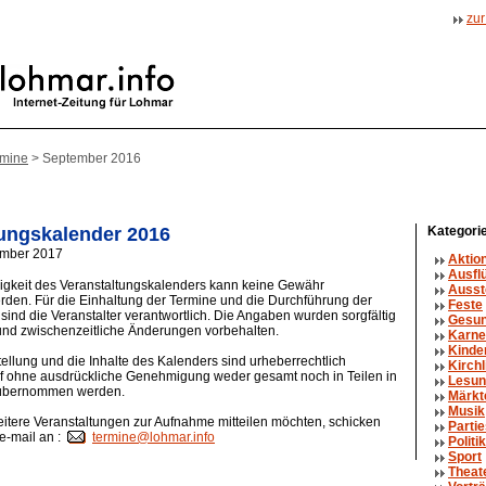
zur
rmine
> September 2016
tungskalender 2016
Kategorie
ember 2017
Aktio
Ausfl
digkeit des Veranstaltungskalenders kann keine Gewähr
Ausst
en. Für die Einhaltung der Termine und die Durchführung der
Feste
sind die Veranstalter verantwortlich. Die Angaben wurden sorgfältig
Gesun
 und zwischenzeitliche Änderungen vorbehalten.
Karne
Kinde
llung und die Inhalte des Kalenders sind urheberrechtlich
Kirch
arf ohne ausdrückliche Genehmigung weder gesamt noch in Teilen in
Lesun
übernommen werden.
Märkt
Musik
itere Veranstaltungen zur Aufnahme mitteilen möchten, schicken
Parti
 e-mail an :
termine@lohmar.info
Politik
Sport
Theat