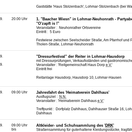
Gaststätte 'Haus Stolzenbach', Lohmar-Stolzenbach (bei Wa
9.
20.00 Uhr
1. "Baacher Wiesn" in Lohmar-Neuhonrath - Partya
"O'zapft is !"
Veranstalter : Neuhonrather Ortsvereine
Eintritt : 5 Euro
Festwiese zwischen Seelscheider Straße, Am Pfarrhof und P
Tholen-Straße, Lohmar-Neuhonrath
9.
"Dressurfestival" der Reiter in Lohmar-Hausdorp
mit Dressurprüfungen, Verkaufsständen und gastronomisc
9.
Veranstalter : 'Reitgemeinschaft Haus Dorp
e.V.
'
Eintritt frei
Reitanlage Hausdorp, Hausdorp 10, Lohmar-Hausen
9.
09.00 Uhr
Jahresfahrt des 'Heimatverein Dahlhaus'
Ausflugsziel :
N.N.
Veranstalter : 'Heimatverein Dahlhaus
e.V.
'
Treffpunkt : Dorfplatz Dahlhaus, Dahlhauser Straße 16, Lo
Dahlhaus
9.
09.00 Uhr
Altkleider- und Schuhsammlung des '
DRK
'
bis
Straßensammlung für guterhaltene Kleidungsstücke, tragfä