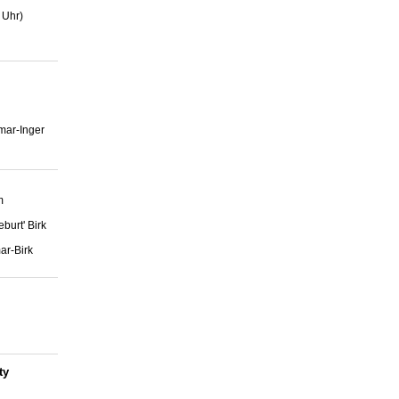
 Uhr)
hmar-Inger
m
burt' Birk
ar-Birk
ty