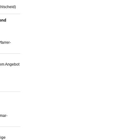
hlscheid)
bend
farrer-
hem Angebot
hmar-
hige