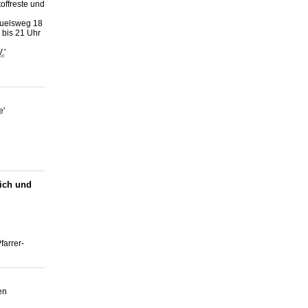
offreste und
Auelsweg 18
 bis 21 Uhr
V.
'
e'
ich und
farrer-
en