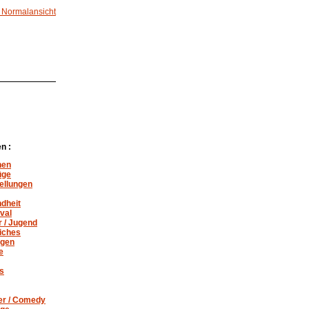
 Normalansicht
n :
nen
üge
ellungen
dheit
val
r / Jugend
liches
gen
e
es
er /
Comedy