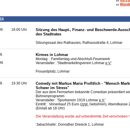
Vortr
Wand
16
09.
18.00 Uhr
Sitzung des Haupt-, Finanz- und Beschwerde-Aussc
des Stadtrates
Sitzungssaal des Rathauses, Rathausstraße 4, Lohmar
9.
Kirmes in Lohmar
Montag : Familientag und Abschluß-Feuerwerk
09.
Veranstalter : 'Stadtmarketingverein Lohmar
e.V.
'
Frouardplatz, Lohmar
9.
19.30 Uhr
Comedy
mit Markus Maria Profitlich - "Mensch Mark
Schwer im Stress"
Der aus dem Fernsehen bekannte
Comedian
präsentiert se
Bühnenprogramm
Veranstalter : 'Sportverein 1919 Lohmar
e.V.
'
Eintritt : Vorverkauf 25 Euro (
zzgl.
Gebühren), Abendkasse 
(Einlaß ab 18 Uhr)
Die Veranstaltung wurde auf unbestimmte Zeit verschoben !
'Jabachhalle', Donrather Dreieck 1, Lohmar