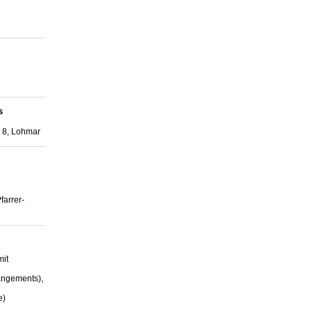
s
 8, Lohmar
farrer-
mit
angements),
e)