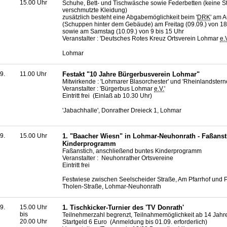
15.00 Uhr
Schuhe, Bett- und Tischwäsche sowie Federbetten (keine St
verschmutzte Kleidung)
zusätzlich besteht eine Abgabemöglichkeit beim '
DRK
' am 
(Schuppen hinter dem Gebäude) am Freitag (09.09.) von 18
sowie am Samstag (10.09.) von 9 bis 15 Uhr
Veranstalter : 'Deutsches Rotes Kreuz Ortsverein Lohmar
e.
Lohmar
9.
11.00 Uhr
Festakt "10 Jahre Bürgerbusverein Lohmar"
Mitwirkende : 'Lohmarer Blasorchester' und 'Rheinlandstern
Veranstalter : 'Bürgerbus Lohmar
e.V.
'
Eintritt frei (Einlaß ab 10.30 Uhr)
'Jabachhalle', Donrather Dreieck 1, Lohmar
9.
15.00 Uhr
1. "Baacher Wiesn" in Lohmar-Neuhonrath - Faßanst
Kinderprogramm
Faßanstich, anschließend buntes Kinderprogramm
Veranstalter : Neuhonrather Ortsvereine
Eintritt frei
Festwiese zwischen Seelscheider Straße, Am Pfarrhof und P
Tholen-Straße, Lohmar-Neuhonrath
9.
15.00 Uhr
1. Tischkicker-Turnier des 'TV Donrath'
bis
Teilnehmerzahl begrenzt, Teilnahmemöglichkeit ab 14 Jahr
20.00 Uhr
Startgeld 6 Euro (Anmeldung bis 01.09. erforderlich)