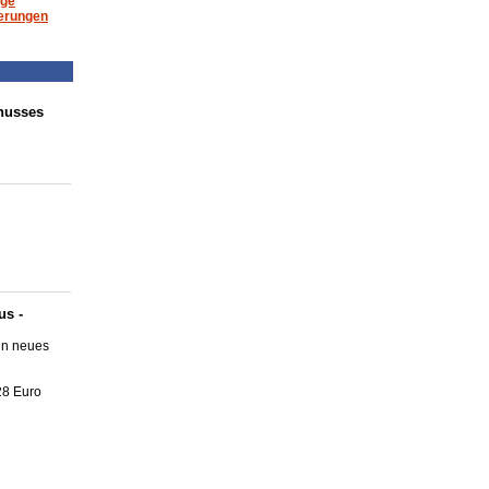
äge
erungen
husses
us -
in neues
28 Euro