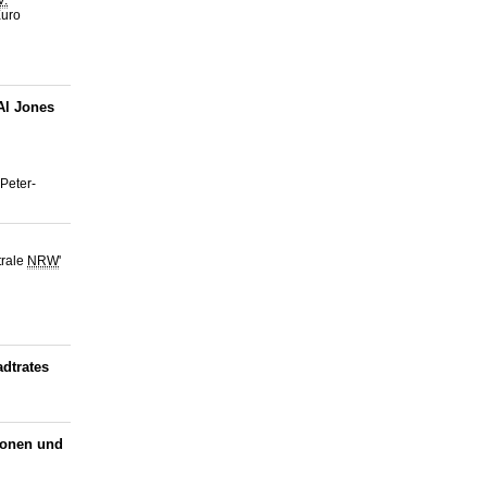
V.
'
Euro
l Jones
Peter-
trale
NRW
'
dtrates
ionen und