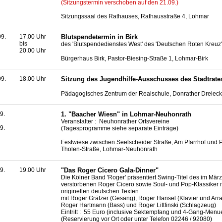
(Sitzungstermin verschoben auf den 21.09.)
Sitzungssaal des Rathauses, Rathausstraße 4, Lohmar
09.
17.00 Uhr
Blutspendetermin in Birk
bis
des 'Blutspendedienstes West' des 'Deutschen Roten Kreuz'
20.00 Uhr
Bürgerhaus Birk, Pastor-Biesing-Straße 1, Lohmar-Birk
09.
18.00 Uhr
Sitzung des Jugendhilfe-Ausschusses des Stadtrate
Pädagogisches Zentrum der Realschule, Donrather Dreieck
9.
1. "Baacher Wiesn" in Lohmar-Neuhonrath
Veranstalter : Neuhonrather Ortsvereine
9.
(Tagesprogramme siehe separate Einträge)
Festwiese zwischen Seelscheider Straße, Am Pfarrhof und P
Tholen-Straße, Lohmar-Neuhonrath
9.
19.00 Uhr
"Das Roger Cicero Gala-Dinner"
Die Kölner Band 'Roger' präsentiert Swing-Titel des im März
verstorbenen Roger Cicero sowie Soul- und Pop-Klassiker 
originellen deutschen Texten
mit Roger Grätzer (Gesang), Roger Hansel (Klavier und Arr
Roger Hartmann (Bass) und Roger Littfinski (Schlagzeug)
Eintritt : 55 Euro (inclusive Sektempfang und 4-Gang-Menu
(Reservierung vor Ort oder unter Telefon 02246 / 92080)