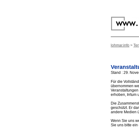
lohmar.info
>
Te
Veranstal
Stand : 29. Nov
Für die Vollstän
übernommen werd
Veranstaltungen 
erhoben, Irrtum
Die Zusammenste
geschützt. Er d
andere Medien 
Wenn Sie uns we
Sie uns bitte ein