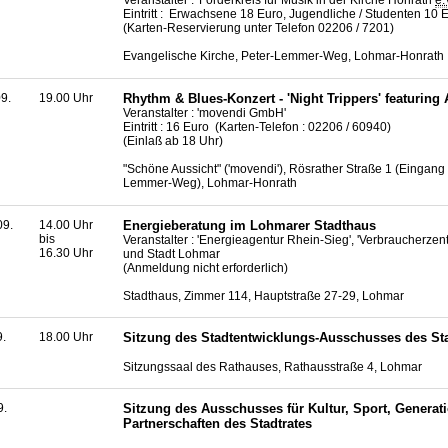
Veranstalter : 'Förderkreis für Musik in der Kirche Honrath
e.
Eintritt : Erwachsene 18 Euro, Jugendliche / Studenten 10 
(Karten-Reservierung unter Telefon 02206 / 7201)
Evangelische Kirche, Peter-Lemmer-Weg, Lohmar-Honrath
9.
19.00 Uhr
Rhythm &
Blues
-Konzert - 'Night Trippers'
featuring
A
Veranstalter : 'movendi GmbH'
Eintritt : 16 Euro (Karten-Telefon : 02206 / 60940)
(Einlaß ab 18 Uhr)
"Schöne Aussicht" ('movendi'), Rösrather Straße 1 (Eingang 
Lemmer-Weg), Lohmar-Honrath
09.
14.00 Uhr
Energieberatung im Lohmarer Stadthaus
bis
Veranstalter : 'Energieagentur Rhein-Sieg', 'Verbraucherzen
16.30 Uhr
und Stadt Lohmar
(Anmeldung nicht erforderlich)
Stadthaus, Zimmer 114, Hauptstraße 27-29, Lohmar
9.
18.00 Uhr
Sitzung des Stadtentwicklungs-Ausschusses des Sta
Sitzungssaal des Rathauses, Rathausstraße 4, Lohmar
9.
Sitzung des Ausschusses für Kultur, Sport, Generat
Partnerschaften des Stadtrates