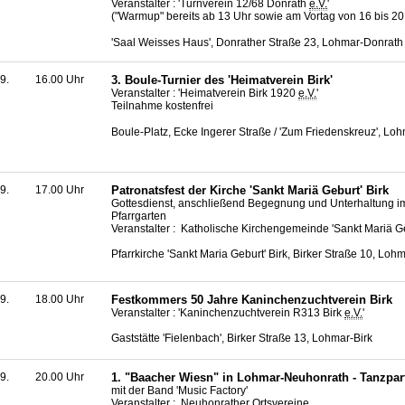
Veranstalter : 'Turnverein 12/68 Donrath
e.V.
'
("Warmup" bereits ab 13 Uhr sowie am Vortag von 16 bis 20
'Saal Weisses Haus', Donrather Straße 23, Lohmar-Donrath
9.
16.00 Uhr
3.
Boule
-Turnier des 'Heimatverein Birk'
Veranstalter : 'Heimatverein Birk 1920
e.V.
'
Teilnahme kostenfrei
Boule
-Platz, Ecke Ingerer Straße / 'Zum Friedenskreuz', Lo
9.
17.00 Uhr
Patronatsfest der Kirche 'Sankt Mariä Geburt' Birk
Gottesdienst, anschließend Begegnung und Unterhaltung i
Pfarrgarten
Veranstalter : Katholische Kirchengemeinde 'Sankt Mariä Ge
Pfarrkirche 'Sankt Maria Geburt' Birk, Birker Straße 10, Lohm
9.
18.00 Uhr
Festkommers 50 Jahre Kaninchenzuchtverein Birk
Veranstalter : 'Kaninchenzuchtverein R313 Birk
e.V.
'
Gaststätte 'Fielenbach', Birker Straße 13, Lohmar-Birk
9.
20.00 Uhr
1. "Baacher Wiesn" in Lohmar-Neuhonrath - Tanzpar
mit der Band '
Music Factory
'
Veranstalter : Neuhonrather Ortsvereine