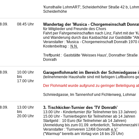
'Kunsthalle LohmART', Scheiderhöher Straße 42 b, Lohm
Scheiderhöhe
8.09.
08.45 Uhr
Wandertag der 'Musica - Chorgemeinschaft Donrat
für Mitglieder und Freunde des Chors
Fahrt per Fahrgemeinschaften nach Linz, Fahrt mit der '
und Wanderung durch das Kasbachtal zur Gaststätte "Alt
Veranstalter : 'Musica - Chorgemeinschaft Donrath 1970
Kostenbeitrag :
N.N.
Treffpunkt : Gaststätte 'Weisses Haus', Donrather Straße
Donrath
8.09.
10.00 Uhr
Garagenflohmarkt im Bereich der Schmiedgasse 
bis
(teilnehmende Haushalte sind mit farbigen Luftballons 
17.00 Uhr
Der Flohmarkt wurde aufgrund zu geringer Beteiligung a
Schmiedgasse, Im Tannenhof und Fichtenweg, Lohmar
8.09.
13.00 Uhr
3. Tischkicker-Turnier des 'TV Donrath'
bis
13.00 Uhr - Kinderturnier (für Teilnehmer bis 13 Jahren)
20.00 Uhr
15.00 Uhr - Turnierbeginn für Teilnehmer ab 14 Jahren
Startgeld : 10 Euro (für Teilnehmer ab 14 Jahren)
(Anmeldung bis zum 01.09. erforderlich, Teilnehmerzahl 
Veranstalter : 'Turnverein 12/68 Donrath
e.V.
'
("Warmup" bereits am Vortag von 16 bis 20 Uhr)