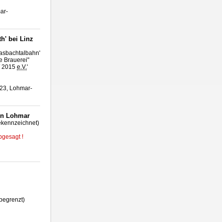
ar-
h' bei Linz
Kasbachtalbahn'
e Brauerei"
 / 2015
e.V.
'
 23, Lohmar-
in Lohmar
gekennzeichnet)
bgesagt !
begrenzt)