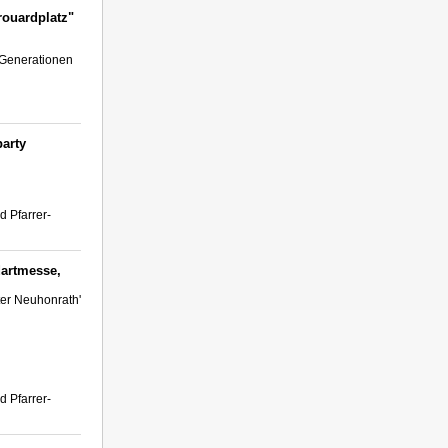
rouardplatz"
d Generationen
arty
d Pfarrer-
dartmesse,
ter Neuhonrath'
d
d Pfarrer-