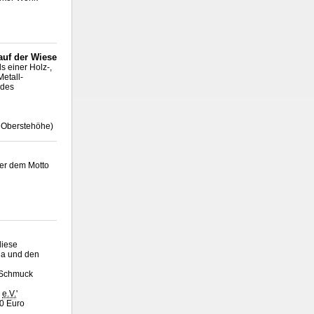
auf der Wiese
s einer Holz-,
Metall-
 des
i Oberstehöhe)
er dem Motto
diese
la und den
a Schmuck
h
e.V.
'
10 Euro