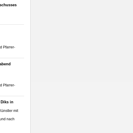
sschusses
d Pfarrer-
yabend
d Pfarrer-
Diks in
ünstler mit
 und nach