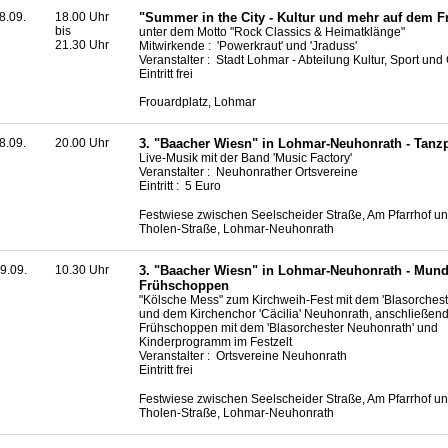
8.09.
18.00 Uhr
"Summer in the City - Kultur und mehr auf dem F
bis
unter dem Motto "Rock Classics & Heimatklänge"
21.30 Uhr
Mitwirkende : 'Powerkraut' und 'Jraduss'
Veranstalter : Stadt Lohmar - Abteilung Kultur, Sport un
Eintritt frei
Frouardplatz, Lohmar
8.09.
20.00 Uhr
3. "Baacher Wiesn" in Lohmar-Neuhonrath - Tanzp
Live
-Musik mit der Band '
Music Factory
'
Veranstalter : Neuhonrather Ortsvereine
Eintritt : 5 Euro
Festwiese zwischen Seelscheider Straße, Am Pfarrhof un
Tholen-Straße, Lohmar-Neuhonrath
9.09.
10.30 Uhr
3. "Baacher Wiesn" in Lohmar-Neuhonrath - Mun
Frühschoppen
"Kölsche Mess" zum Kirchweih-Fest mit dem 'Blasorches
und dem Kirchenchor 'Cäcilia' Neuhonrath, anschließen
Frühschoppen mit dem 'Blasorchester Neuhonrath' und
Kinderprogramm im Festzelt
Veranstalter : Ortsvereine Neuhonrath
Eintritt frei
Festwiese zwischen Seelscheider Straße, Am Pfarrhof un
Tholen-Straße, Lohmar-Neuhonrath