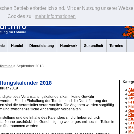
schen Betrieb erforderlich sind. Mit der Nutzung unserer Webse
Cookies zu.
mehr Informationen
mie
Handel
Dienstleistung
Handwerk
Gesundheit
Termine
Termine
> September 2018
ltungskalender 2018
Katego
ebruar 2019
Ak
Au
tändigkeit des Veranstaltungskalenders kann keine Gewähr
Aus
erden. Für die Einhaltung der Termine und die Durchführung der
Fe
en sind die Veranstalter verantwortlich. Die Angaben wurden sorgfältig
Fil
um und zwischenzeitliche Änderungen vorbehalten.
Ge
Kin
tellung und die Inhalte des Kalenders sind urheberrechtlich
Kir
 darf ohne ausdrückliche Genehmigung weder gesamt noch in Teilen in
Le
en übernommen werden.
Mä
Mu