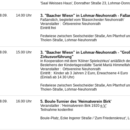
'Saal Weisses Haus', Donrather Straße 23, Lohmar-Donr
8.09.
14.00 Uhr
3. "Baacher Wiesn" in Lohmar-Neuhonrath - Faßa
Faßanstich, begleitet vom 'Blasorchester Neuhonrath'
Veranstalter : Ortsvereine Neuhonrath
Eintritt frei
Festwiese zwischen Seelscheider Straße, Am Pfarrhof un
Tholen-Straße, Lohmar-Neuhonrath
8.09.
15.00 Uhr
3. "Baacher Wiesn" in Lohmar-Neuhonrath - "Gro
Zirkusvorführung"
in Kooperation mit dem 'Kölner Spielezirkus' anläßlich d
Bestehens der Kindertagesstätte 'Sankt Mariä Himmelfahr
Veranstalter : Ortsvereine Neuhonrath
Eintritt : Kinder ab 3 Jahren 2 Euro, Erwachsene 4 Euro
(Einlaß ab 14.30 Uhr)
Festwiese zwischen Seelscheider Straße, Am Pfarrhof un
Tholen-Straße, Lohmar-Neuhonrath
8.09.
16.00 Uhr
5.
Boule
-Turnier des 'Heimatverein Birk'
Veranstalter : 'Heimatverein Birk 1920
e.V.
'
Teilnahme kostenfrei
Boule
-Platz, Ecke Ingerer Straße / 'Zum Friedenskreuz',