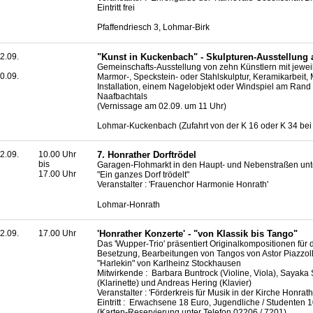
Eintritt frei
Pfaffendriesch 3, Lohmar-Birk
2.09.
"Kunst in Kuckenbach" - Skulpturen-Ausstellung 
Gemeinschafts-Ausstellung von zehn Künstlern mit jeweil
0.09.
Marmor-, Speckstein- oder Stahlskulptur, Keramikarbeit, 
Installation, einem Nagelobjekt oder Windspiel am Rand
Naafbachtals
(Vernissage am 02.09. um 11 Uhr)
Lohmar-Kuckenbach (Zufahrt von der K 16 oder K 34 be
2.09.
10.00 Uhr
7. Honrather Dorftrödel
bis
Garagen-Flohmarkt in den Haupt- und Nebenstraßen unt
17.00 Uhr
"Ein ganzes Dorf trödelt"
Veranstalter : 'Frauenchor Harmonie Honrath'
Lohmar-Honrath
2.09.
17.00 Uhr
'Honrather Konzerte' - "von Klassik bis Tango"
Das 'Wupper-Trio' präsentiert Originalkompositionen für 
Besetzung, Bearbeitungen von Tangos von Astor Piazzol
"Harlekin" von Karlheinz Stockhausen
Mitwirkende : Barbara Buntrock (Violine, Viola), Sayak
(Klarinette) und Andreas Hering (Klavier)
Veranstalter : 'Förderkreis für Musik in der Kirche Honrat
Eintritt : Erwachsene 18 Euro, Jugendliche / Studenten 
(Karten-Reservierung unter Telefon 02206 / 7201)