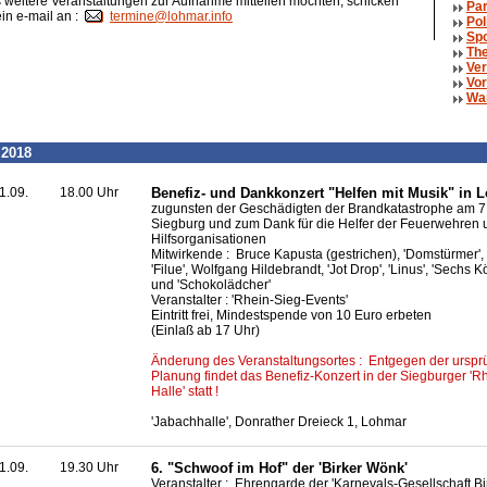
weitere Veranstaltungen zur Aufnahme mitteilen möchten, schicken
Par
ein e-mail an :
termine@lohmar.info
Pol
Spo
The
Ver
Vor
Wa
 2018
1.09.
18.00 Uhr
Benefiz- und Dankkonzert "Helfen mit Musik" in 
zugunsten der Geschädigten der Brandkatastrophe am 7.
Siegburg und zum Dank für die Helfer der Feuerwehren 
Hilfsorganisationen
Mitwirkende : Bruce Kapusta (gestrichen), 'Domstürmer', '
'Filue', Wolfgang Hildebrandt, 'Jot Drop', 'Linus', 'Sechs Kö
und 'Schokolädcher'
Veranstalter : 'Rhein-Sieg-Events'
Eintritt frei, Mindestspende von 10 Euro erbeten
(Einlaß ab 17 Uhr)
Änderung des Veranstaltungsortes : Entgegen der urspr
Planung findet das Benefiz-Konzert in der Siegburger 'R
Halle' statt !
'Jabachhalle', Donrather Dreieck 1, Lohmar
1.09.
19.30 Uhr
6. "Schwoof im Hof" der 'Birker Wönk'
Veranstalter : Ehrengarde der 'Karnevals-Gesellschaft B