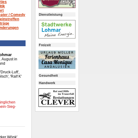
ties
itik
rt
Dienstleistung
ater /
Comedy
einstreffen
träge
nderungen
Freizeit
Lohmar
 August in
und
Druck-Luft',
Gesundheit
lsch', 'Ralf K'
Handwerk
ünglichen
hein-Sieg-
irker Wönk'