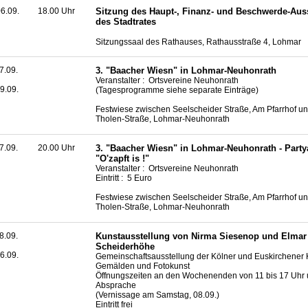
6.09.
18.00 Uhr
Sitzung des Haupt-, Finanz- und Beschwerde-Au
des Stadtrates
Sitzungssaal des Rathauses, Rathausstraße 4, Lohmar
7.09.
3. "Baacher Wiesn" in Lohmar-Neuhonrath
Veranstalter : Ortsvereine Neuhonrath
9.09.
(Tagesprogramme siehe separate Einträge)
Festwiese zwischen Seelscheider Straße, Am Pfarrhof un
Tholen-Straße, Lohmar-Neuhonrath
7.09.
20.00 Uhr
3. "Baacher Wiesn" in Lohmar-Neuhonrath - Part
"O'zapft is !"
Veranstalter : Ortsvereine Neuhonrath
Eintritt : 5 Euro
Festwiese zwischen Seelscheider Straße, Am Pfarrhof un
Tholen-Straße, Lohmar-Neuhonrath
8.09.
Kunstausstellung von Nirma Siesenop und Elmar 
Scheiderhöhe
6.09.
Gemeinschaftsausstellung der Kölner und Euskirchener K
Gemälden und Fotokunst
Öffnungszeiten an den Wochenenden von 11 bis 17 Uhr
Absprache
(Vernissage am Samstag, 08.09.)
Eintritt frei