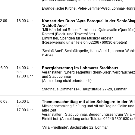
Evangelische Kirche, Peter-Lemmer-Weg, Lohmar-Honra
2.09.
18.00 Uhr
Konzert des Duos 'Ayre Baroque' in der Schloßka
'Schloß Auel'
"Mit Händel auf Reisen" - mit Luca Quintavalle (Querflöte
Rothert (Block- und Traversflöte)
Eintritt frei, Spenden für die Musiker erbeten
(Reservierung unter Telefon 02206 / 60030 erbeten)
'Schloß Auel', Schloßkapelle, Haus Auel 1, Lohmar-Wahl
B 484)
3.09.
14.00 Uhr
Energieberatung im Lohmarer Stadthaus
bis
Veranstalter : 'Energieagentur Rhein-Sieg', 'Verbraucher
17.30 Uhr
und Stadt Lohmar
(Anmeldung nicht erforderlich)
Stadthaus, Zimmer 114, Hauptstraße 27-29, Lohmar
6.09.
15.00 Uhr
Themennachmittag mit alten Schlagern in der 'Vill
bis
Mitsingnachmittag für Jung und Alt mit Regina Oelke un
17.00 Uhr
alter Zeit
Veranstalter : Stadt Lohmar, Begegnungszentrum 'Villa Fr
Eintritt frei (Anmeldung unter Telefon 02246 / 301630 erf
'Villa Friedlinde', Bachstraße 12, Lohmar