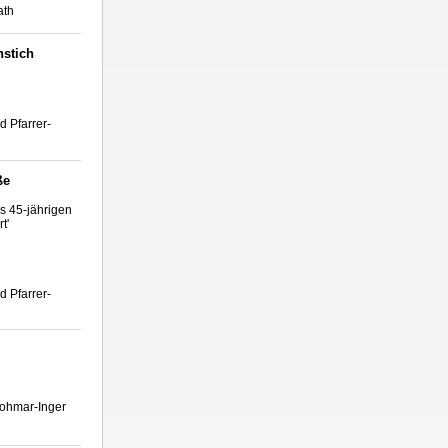
ath
nstich
d Pfarrer-
ße
es 45-jährigen
t'
d Pfarrer-
 Lohmar-Inger