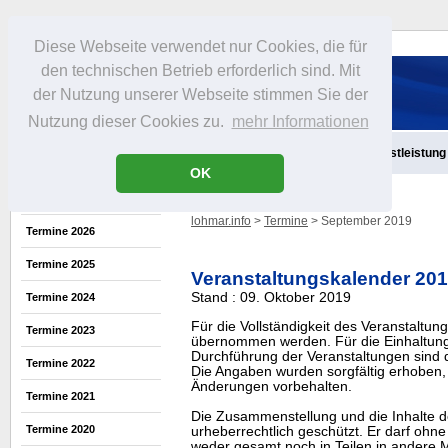
Diese Webseite verwendet nur Cookies, die für
den technischen Betrieb erforderlich sind. Mit
der Nutzung unserer Webseite stimmen Sie der
Nutzung dieser Cookies zu.
mehr Informationen
Aktuelles
Infos
Freizeit
Gastronomie
Handel
Dienstleistung
OK
lohmar.info
>
Termine
> September 2019
Termine 2026
Termine 2025
Veranstaltungskalender 20
Stand : 09. Oktober 2019
Termine 2024
Für die Vollständigkeit des Veranstaltu
Termine 2023
übernommen werden. Für die Einhaltung
Durchführung der Veranstaltungen sind di
Termine 2022
Die Angaben wurden sorgfältig erhoben, 
Änderungen vorbehalten.
Termine 2021
Die Zusammenstellung und die Inhalte d
Termine 2020
urheberrechtlich geschützt. Er darf oh
weder gesamt noch in Teilen in ander