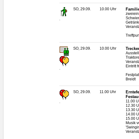
SO, 29.09.
10.00 Uhr
Famili
zweiein
Schwier
.
Geträn
Veranst
Treffpu
SO, 29.09.
10.00 Uhr
Trecke
Ausstel
Traktor
Veranst
Eintritt f
.
Festpla
Breidt
SO, 29.09.
11.00 Uhr
Erntef
Festau
11.00 U
.
12.30 U
13.30 U
14.00 U
15.00 U
Musik v
'Swingin
Veranst