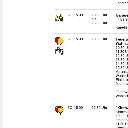
Lohmar
SO, 15.09.
10.00 Uhr
Garage
bis
im Bere
15.00 Uhr
.
Kapelle
SO, 15.09.
10.30 Uhr
Feuerw
Wahls
10.30 U
11.30 U
12.30 
.
13.30 U
14.30 U
15.30 
Veranst
Wahlsc
Eintritt f
(siehe 
Feuerwe
Wahlsc
SO, 15.09.
10.30 Uhr
"Kirch
Kirmes 
10.30 U
.
am ben
11.30 U