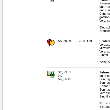
Räumen,
.
und Hau
und Her
Clinomo
gastro
Veranst
'Deutsc
Kreuzn
SA, 28.09.
20.00 Uhr
Erntef
Verabsc
Mitwirk
.
Veranst
Eintritt
'Scheid
SO, 29.09.
Jahres
bis
unter d
SO, 06.10.
Öffnung
.
Sonntag
Donners
Sonntag
Veranst
Eintritt f
'Kunsth
Scheid