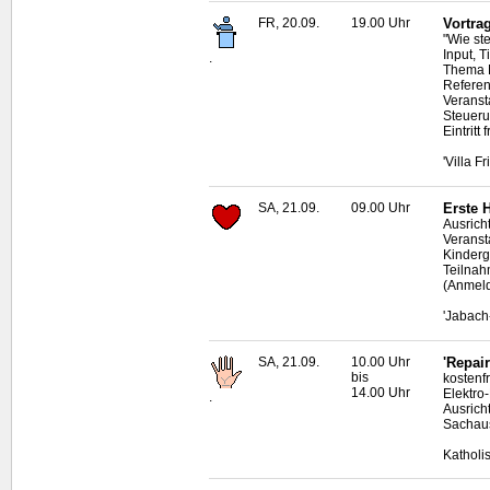
FR, 20.09.
19.00 Uhr
Vortra
"Wie st
Input, 
.
Thema M
Referen
Veranst
Steueru
Eintritt f
'Villa F
SA, 21.09.
09.00 Uhr
Erste 
Ausrich
Veranst
Kinderg
Teilnah
(Anmeld
'Jabach
SA, 21.09.
10.00 Uhr
'Repai
bis
kostenf
14.00 Uhr
Elektro
.
Ausrich
Sachau
Katholi