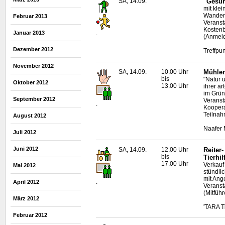
SA, 14.09.
"Gesun
mit kle
Wanderf
Februar 2013
Veransta
Kostenb
Januar 2013
.
(Anmeld
Dezember 2012
Treffpu
November 2012
SA, 14.09.
10.00 Uhr
Mühlen
bis
"Natur 
Oktober 2012
13.00 Uhr
ihrer a
im Grü
September 2012
Veranst
.
Koopera
Teilnah
August 2012
Naafer 
Juli 2012
Juni 2012
SA, 14.09.
12.00 Uhr
Reiter
bis
Tierhil
17.00 Uhr
Verkauf
Mai 2012
stündli
mit Ang
.
April 2012
Veransta
(Mitfüh
März 2012
'TARA T
Februar 2012