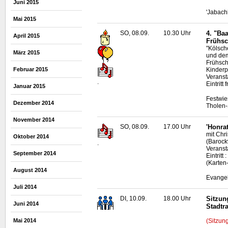
Juni 2015
'Jabach
Mai 2015
SO, 08.09.
10.30 Uhr
4. "Ba
April 2015
Frühs
"Kölsch
März 2015
und dem
Frühsch
Februar 2015
Kinderp
Veranst
.
Eintritt f
Januar 2015
Festwie
Dezember 2014
Tholen-
November 2014
SO, 08.09.
17.00 Uhr
'Honra
mit Chr
Oktober 2014
(Barockv
.
Veransta
September 2014
Eintrit
(Karten
August 2014
Evangel
Juli 2014
DI, 10.09.
18.00 Uhr
Sitzun
Juni 2014
Stadtr
(Sitzun
Mai 2014