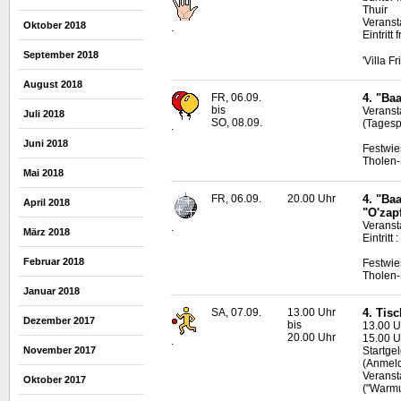
Thuir
Veranst
Oktober 2018
.
Eintrit
September 2018
'Villa F
August 2018
FR, 06.09.
4. "Ba
bis
Veranst
Juli 2018
SO, 08.09.
(Tagesp
.
Juni 2018
Festwie
Tholen-
Mai 2018
FR, 06.09.
20.00 Uhr
4. "Ba
April 2018
"O'zapf
Veranst
.
März 2018
Eintritt
Februar 2018
Festwie
Tholen-
Januar 2018
SA, 07.09.
13.00 Uhr
4. Tis
Dezember 2017
bis
13.00 Uh
20.00 Uhr
15.00 U
.
November 2017
Startge
(Anmeld
Veranst
Oktober 2017
("Warmu