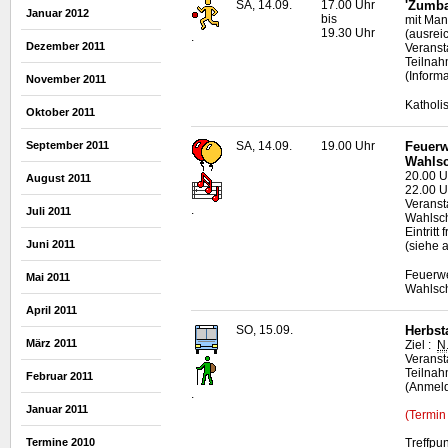
SA, 14.09.
17.00 Uhr
'Zumba
Januar 2012
bis
mit Man
19.30 Uhr
(ausrei
.
Dezember 2011
Veranst
Teilnah
(Inform
November 2011
Katholi
Oktober 2011
September 2011
SA, 14.09.
19.00 Uhr
Feuerw
Wahls
20.00 
August 2011
22.00 U
Veranst
.
Juli 2011
Wahlsc
Eintritt f
Juni 2011
(siehe 
Feuerwe
Mai 2011
Wahlsc
April 2011
SO, 15.09.
Herbst
März 2011
Ziel :
N
Veransta
Teilna
Februar 2011
(Anmeld
.
Januar 2011
(Termin
Termine 2010
Treffpu