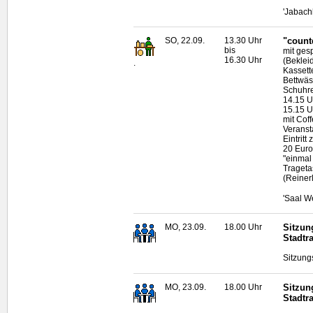
'Jabach
SO, 22.09.
13.30 Uhr
"count
bis
mit ges
16.30 Uhr
(Beklei
.
Kassett
Bettwäs
Schuhr
14.15 
15.15 U
mit Coff
Veransta
Eintritt
20 Euro,
"einmal
Trageta
(Reiner
'Saal W
MO, 23.09.
18.00 Uhr
Sitzun
Stadtr
Sitzung
MO, 23.09.
18.00 Uhr
Sitzun
Stadtr