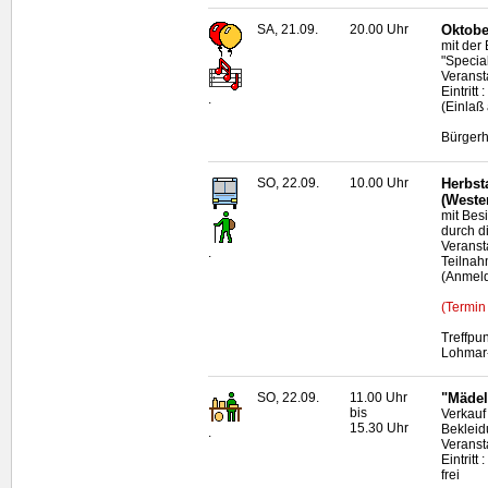
SA, 21.09.
20.00 Uhr
Oktobe
mit der
"Specia
Veranst
Eintrit
.
(Einlaß
Bürgerh
SO, 22.09.
10.00 Uhr
Herbst
(Weste
mit Bes
durch d
Veransta
.
Teilnah
(Anmeld
(Termin
Treffpu
Lohmar-
SO, 22.09.
11.00 Uhr
"Mädel
bis
Verkauf
15.30 Uhr
Bekleid
.
Veransta
Eintrit
frei