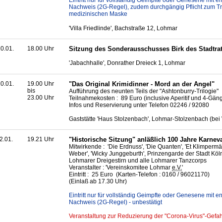
Eintritt nur für vollständig Geimpfte oder Genesene mit
Nachweis (2G-Regel), zudem durchgängig Pflicht zum T
medizinischen Maske
'Villa Friedlinde', Bachstraße 12, Lohmar
0.01.
18.00 Uhr
Sitzung des Sonderausschusses Birk des Stadtra
'Jabachhalle', Donrather Dreieck 1, Lohmar
0.01.
19.00 Uhr
"Das Original Krimidinner - Mord an der Angel"
bis
Aufführung des neunten Teils der "Ashtonburry-Trilogie"
23.00 Uhr
Teilnahmekosten : 89 Euro (inclusive Aperitif und 4-Gä
Infos und Reservierung unter Telefon 02246 / 92080
Gaststätte 'Haus Stolzenbach', Lohmar-Stolzenbach (bei
2.01.
19.21 Uhr
"Historische Sitzung" anläßlich 100 Jahre Karnev
Mitwirkende : 'Die Erdnuss', 'Die Quanten', 'Et Klimpermän
Weber', 'Wicky Junggeburth', Prinzengarde der Stadt Köln
Lohmarer Dreigestirn und alle Lohmarer Tanzcorps
Veranstalter : 'Vereinskomitee Lohmar
e.V.
'
Eintritt : 25 Euro (Karten-Telefon : 0160 / 96021170)
(Einlaß ab 17.30 Uhr)
Eintritt nur für vollständig Geimpfte oder Genesene mit
Nachweis (2G-Regel) - unbestätigt
Veranstaltung zur Reduzierung der "Corona-Virus"-Gefah