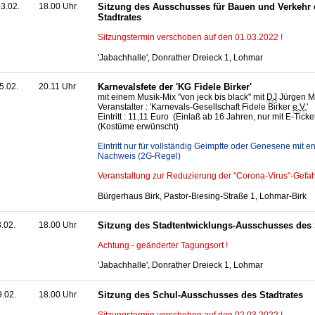
3.02.
18.00 Uhr
Sitzung des Ausschusses für Bauen und Verkehr 
Stadtrates
Sitzungstermin verschoben auf den 01.03.2022 !
'Jabachhalle', Donrather Dreieck 1, Lohmar
5.02.
20.11 Uhr
Karnevalsfete der 'KG Fidele Birker'
mit einem Musik-Mix "von jeck bis black" mit
DJ
Jürgen Mü
Veranstalter : 'Karnevals-Gesellschaft Fidele Birker
e.V.
'
Eintritt : 11,11 Euro (Einlaß ab 16 Jahren, nur mit E-Ticke
(Kostüme erwünscht)
Eintritt nur für vollständig Geimpfte oder Genesene mit
Nachweis (2G-Regel)
Veranstaltung zur Reduzierung der "Corona-Virus"-Gefah
Bürgerhaus Birk, Pastor-Biesing-Straße 1, Lohmar-Birk
8.02.
18.00 Uhr
Sitzung des Stadtentwicklungs-Ausschusses des 
Achtung - geänderter Tagungsort !
'Jabachhalle', Donrather Dreieck 1, Lohmar
9.02.
18.00 Uhr
Sitzung des Schul-Ausschusses des Stadtrates
Sitzungstermin verschoben auf den 02.03.2022 !