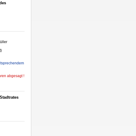
des
ller
t)
 entsprechendem
ren abgesagt !
Stadtrates