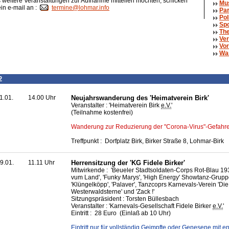
weitere Veranstaltungen zur Aufnahme mitteilen möchten, schicken
Mu
ein e-mail an :
termine@lohmar.info
Par
Pol
Spo
The
Ver
Vor
Wa
2
1.01.
14.00 Uhr
Neujahrswanderung des 'Heimatverein Birk'
Veranstalter : 'Heimatverein Birk
e.V.
'
(Teilnahme kostenfrei)
Wanderung zur Reduzierung der "Corona-Virus"-Gefahre
Treffpunkt : Dorfplatz Birk, Birker Straße 8, Lohmar-Birk
9.01.
11.11 Uhr
Herrensitzung der 'KG Fidele Birker'
Mitwirkende : 'Beueler Stadtsoldaten-Corps Rot-Blau 19
vum Land', 'Funky Marys', 'High
Energy
' Showtanz-Gruppe
'Klüngelköpp', 'Palaver', Tanzcoprs Karnevals-Verein 'Die
Westerwaldsterne' und 'Zack !'
Sitzungspräsident : Torsten Büllesbach
Veranstalter : 'Karnevals-Gesellschaft Fidele Birker
e.V.
'
Eintritt : 28 Euro (Einlaß ab 10 Uhr)
Eintritt nur für vollständig Geimpfte oder Genesene mit