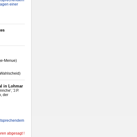
 entsprechendem
ragen einer
tes
nge-Menue)
 Wahlscheid)
al in Lohmar
nche', 'J.P.
, der
 entsprechendem
ren abgesagt !