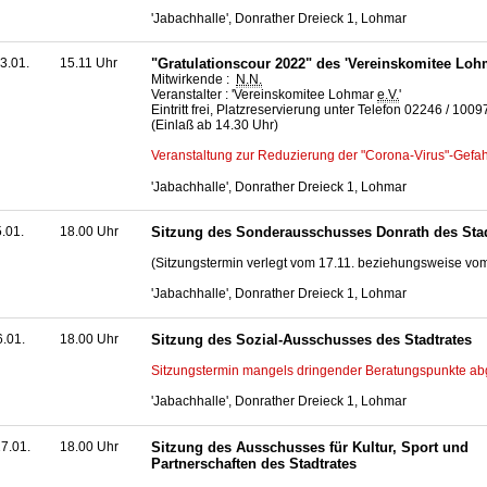
'Jabachhalle', Donrather Dreieck 1, Lohmar
3.01.
15.11 Uhr
"Gratulationscour 2022" des 'Vereinskomitee Loh
Mitwirkende :
N.N.
Veranstalter : 'Vereinskomitee Lohmar
e.V.
'
Eintritt frei, Platzreservierung unter Telefon 02246 / 100
(Einlaß ab 14.30 Uhr)
Veranstaltung zur Reduzierung der "Corona-Virus"-Gefah
'Jabachhalle', Donrather Dreieck 1, Lohmar
5.01.
18.00 Uhr
Sitzung des Sonderausschusses Donrath des Stad
(Sitzungstermin verlegt vom 17.11. beziehungsweise vom
'Jabachhalle', Donrather Dreieck 1, Lohmar
6.01.
18.00 Uhr
Sitzung des Sozial-Ausschusses des Stadtrates
Sitzungstermin mangels dringender Beratungspunkte ab
'Jabachhalle', Donrather Dreieck 1, Lohmar
7.01.
18.00 Uhr
Sitzung des Ausschusses für Kultur, Sport und
Partnerschaften des Stadtrates