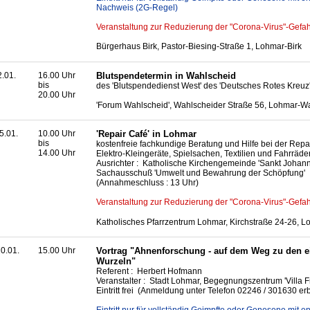
Nachweis (2G-Regel)
Veranstaltung zur Reduzierung der "Corona-Virus"-Gefah
Bürgerhaus Birk, Pastor-Biesing-Straße 1, Lohmar-Birk
2.01.
16.00 Uhr
Blutspendetermin in Wahlscheid
bis
des 'Blutspendedienst West' des 'Deutsches Rotes Kreuz
20.00 Uhr
'Forum Wahlscheid', Wahlscheider Straße 56, Lohmar-W
5.01.
10.00 Uhr
'Repair Café' in Lohmar
bis
kostenfreie fachkundige Beratung und Hilfe bei der Repa
14.00 Uhr
Elektro-Kleingeräte, Spielsachen, Textilien und Fahrräde
Ausrichter : Katholische Kirchengemeinde 'Sankt Johann
Sachausschuß 'Umwelt und Bewahrung der Schöpfung'
(Annahmeschluss : 13 Uhr)
Veranstaltung zur Reduzierung der "Corona-Virus"-Gefah
Katholisches Pfarrzentrum Lohmar, Kirchstraße 24-26, 
0.01.
15.00 Uhr
Vortrag "Ahnenforschung - auf dem Weg zu den 
Wurzeln"
Referent : Herbert Hofmann
Veranstalter : Stadt Lohmar, Begegnungszentrum 'Villa Fr
Eintritt frei (Anmeldung unter Telefon 02246 / 301630 er