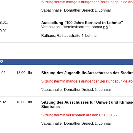
Sitzungstermin mangels dringender Beratungspunkte ab
'Jabachhalle', Donrather Dreieck 1, Lohmar
8.01.
Ausstellung "100 Jahre Karneval in Lohmar"
Veranstalter : 'Vereinskomitee Lohmar
e.V.
'
9.01.
Rathaus, Rathausstraße 4, Lohmar
22
1.02.
18.00 Uhr
Sitzung des Jugendhilfe-Ausschusses des Stadtr
Sitzungstermin mangels dringender Beratungspunkte ab
'Jabachhalle', Donrather Dreieck 1, Lohmar
2.02.
18.00 Uhr
Sitzung des Ausschusses für Umwelt und Klimas
Stadtrates
Sitzungstermin verschoben auf den 03.03.2022 !
'Jabachhalle', Donrather Dreieck 1, Lohmar