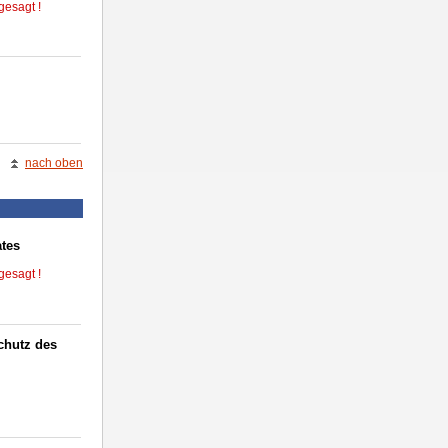
gesagt !
nach oben
ates
gesagt !
chutz des