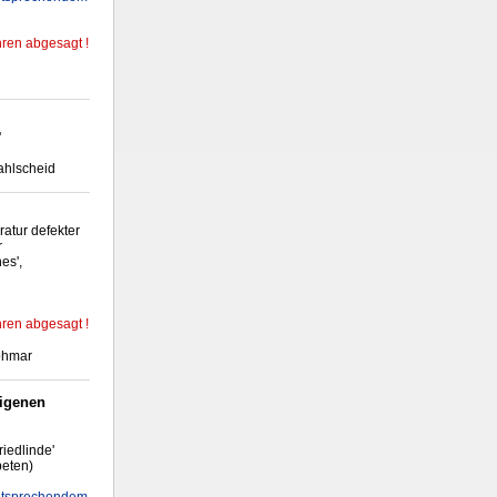
ren abgesagt !
'
ahlscheid
ratur defekter
r
es',
ren abgesagt !
Lohmar
eigenen
iedlinde'
beten)