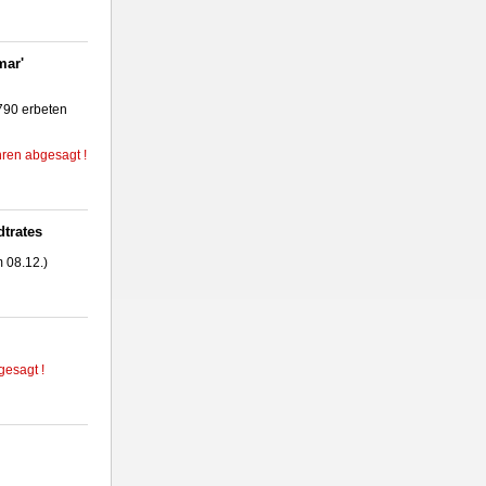
mar'
9790 erbeten
ren abgesagt !
trates
 08.12.)
gesagt !