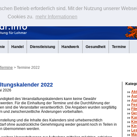
schen Betrieb erforderlich sind. Mit der Nutzung unserer Webse
Cookies zu.
mehr Informationen
mie
Handel
Dienstleistung
Handwerk
Gesundheit
Termine
Termine
> Termine 2022
ltungskalender 2022
Katego
ai 2026
Ak
Au
tändigkeit des Veranstaltungskalenders kann keine Gewähr
Aus
erden. Für die Einhaltung der Termine und die Durchführung der
Fe
en sind die Veranstalter verantwortlich. Die Angaben wurden sorgfältig
Fil
um und zwischenzeitliche Änderungen vorbehalten.
Ge
Ka
tellung und die Inhalte des Kalenders sind urheberrechtlich
Kin
 darf ohne ausdrückliche Genehmigung weder gesamt noch in Teilen in
Kir
en übernommen werden.
Le
Mä