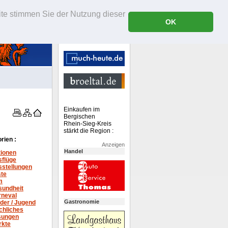
ite stimmen Sie der Nutzung dieser
OK
Einkaufen im
Bergischen
Rhein-Sieg-Kreis
stärkt die Region :
rien :
Anzeigen
Handel
tionen
sflüge
stellungen
ste
m
sundheit
rneval
Gastronomie
der / Jugend
chliches
sungen
rkte