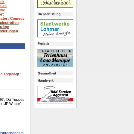
sik
ties
itik
Dienstleistung
rt
ater /
Comedy
einstreffen
träge
nderungen
Freizeit
Gesundheit
n abgesagt !
Handwerk
36', 'Dä Tuppes
, 'JP Weber',
 entsprechendem