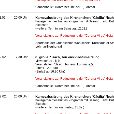
'Jabachhalle', Donrather Dreieck 1, Lohmar
1.02.
20.00 Uhr
Karnevalssitzung des Kirchenchors 'Cäcilia' Neu
hausgemachtes buntes Programm mit Gesang, Tanz, Büt
Sketchen
(weiterer Termin am Samstag, 12.02.)
Veranstaltung zur Reduzierung der "Corona-Virus"-Gefah
Sporthalle der Grundschule Wahlscheid, Krebsaueler Str
Lohmar-Neuhonrath
2.02.
17.30 Uhr
8. große 'Saach, hür ens'-Kostümsitzung
Mitwirkende :
N.N.
Veranstalter : 'Saach, hür ens Lohmar
e.V.
'
Eintritt : 23 Euro
(Einlaß ab 16.30 Uhr)
Veranstaltung zur Reduzierung der "Corona-Virus"-Gefah
'Jabachhalle', Donrather Dreieck 1, Lohmar
2.02.
20.00 Uhr
Karnevalssitzung des Kirchenchors 'Cäcilia' Neu
hausgemachtes buntes Programm mit Gesang, Tanz, Büt
Sketchen
(weiterer Termin am Freitag, 11.02.)